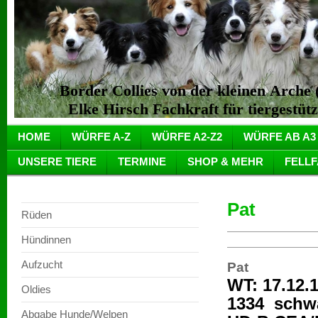
Border Collies von der kleinen Arch
Elke Hirsch Fachkraft für tiergestüt
HOME
WÜRFE A-Z
WÜRFE A2-Z2
WÜRFE AB A3
UNSERE TIERE
TERMINE
SHOP & MEHR
FELL
Pat
Rüden
Hündinnen
Aufzucht
Pat
WT: 17.12.
Oldies
1334 schw
Abgabe Hunde/Welpen