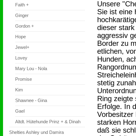
Unsere "Che
Faith +
Sie ist ein
Ginger
hochkarätig
Gordon +
dieser stark
aggressiv g
Hope
Border zu m
Jewel+
etlichen, v
Hunden, ach
Lovey
Rangordnung
Mary Lou - Nola
Streichelei
Promise
stetig zuna
Unterordnun
Kim
Ring zeigte 
Shawnee - Gina
Erfolge. In 
Gael
Vorbesitzer 
starken Hor
Altdt. Hütehunde Prinz + & Dinah
daß sie schl
Shelties Ashley und Damira