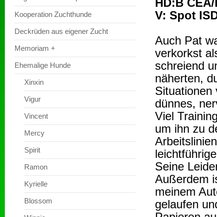
HD:B CEA/PR
V: Spot IS
Kooperation Zuchthunde
Deckrüden aus eigener Zucht
Auch Pat wa
Memoriam +
verkorkst a
schreiend u
Ehemalige Hunde
näherten, 
Xinxin
Situationen 
Vigur
dünnes, ner
Viel Trainin
Vincent
um ihn zu d
Mercy
Arbeitslinie
Spirit
leichtführi
Seine Leide
Ramon
Außerdem is
Kyrielle
meinem Auto.
Blossom
gelaufen und
Papieren aus