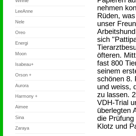
Winnie
nehmen konn
LeeAnne
Rüden, was 
Nele
unser Freun
Arbeitshund
Oreo
sich "Patti
Energi
Tierarztbesu
Moon
öfteren. Mit
fast 800 Tie
Isabeau+
seinem erste
Orson +
schönen 8. P
und weiss, 
Aurora
zu lassen. 
Harmony +
VDH-Trial u
Aimee
überlegten 
die Prüfung
Sina
Klotz und Pa
Zaraya