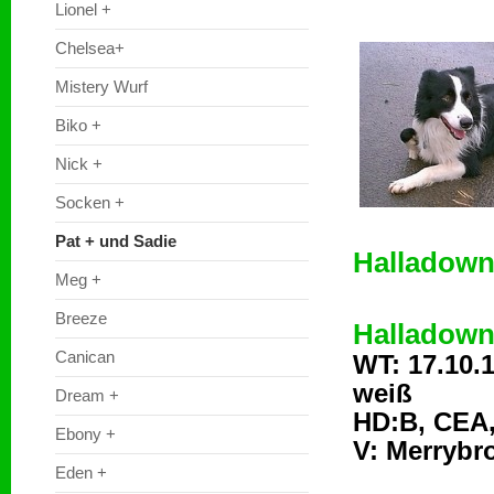
Lionel +
Chelsea+
Mistery Wurf
Biko +
Nick +
Socken +
Pat + und Sadie
Halladown
Meg +
Breeze
Halladown
Canican
WT: 17.10
weiß
Dream +
HD:B, CEA,
Ebony +
V: Merrybr
Eden +