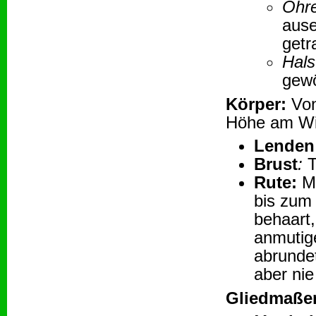
Ohr
ause
getr
Hal
gewö
Körper:
Von
Höhe am Wi
Lenden
Brust
:
T
Rute:
Mä
bis zum 
behaart
anmutig
abrunde
aber ni
Gliedmaße