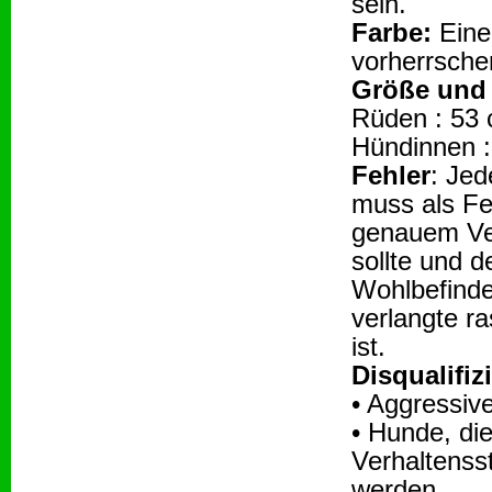
sein.
Farbe:
Eine
vorherrsche
Größe und
Rüden : 53
Hündinnen :
Fehler
: Je
muss als Fe
genauem Ve
sollte und 
Wohlbefinde
verlangte r
ist.
Disqualifiz
• Aggressiv
• Hunde, di
Verhaltenss
werden.