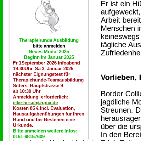
Er ist ein H
aufgeweckt,
Arbeit berei
Menschen in
keineswegs 
Therapiehunde
Ausbildung
tägliche Au
bitte anmelden
Zufriedenhe
Neues Modul 2025
Beginn im Januar 2025
Fr 1September 2026 Infoabend
19:30Uhr, Sa 3. Januar 2025
nächster Eignungstest für
Vorlieben,
Therapiehunde-Teamausbildung
Sitters, Hauptstrasse 9
ab 10:30 Uhr
Border Coll
Anmeldung erforderlich:
jagdliche Mo
elke-hirsch@gmx.de
Kosten 85 € incl. Evaluation,
Streunen. Da
Hausaufgabenübungen für Ihren
herausragend
Hund und bei Bestehen eine
über die ur
Urkunde.
Bitte anmelden weitere Infos:
In den Berei
0151-68157609