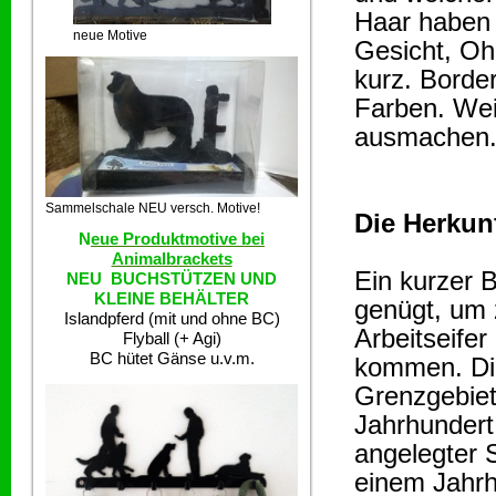
Haar haben
neue Motive
Gesicht, Oh
kurz. Border
Farben. Weiß
ausmachen
Sammelschale NEU versch. Motive!
Die Herkun
N
eue Produktmotive bei
Animalbrackets
Ein kurzer B
NEU BUCHSTÜTZEN UND
KLEINE BEHÄLTER
genügt, um 
Islandpferd (mit und ohne BC)
Arbeitseifer
Flyball (+ Agi)
BC hütet Gänse u.v.m.
kommen. Die
Grenzgebiet
Jahrhundert
angelegter 
einem Jahrhu