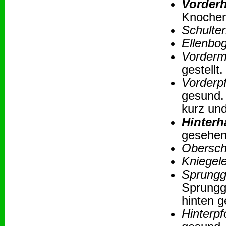
Vorder
Knochen 
Schulte
Ellenbo
Vordermi
gestellt.
Vorderp
gesund.
kurz und
Hinter
gesehen
Obersch
Kniegel
Sprungg
Sprungg
hinten g
Hinterpf