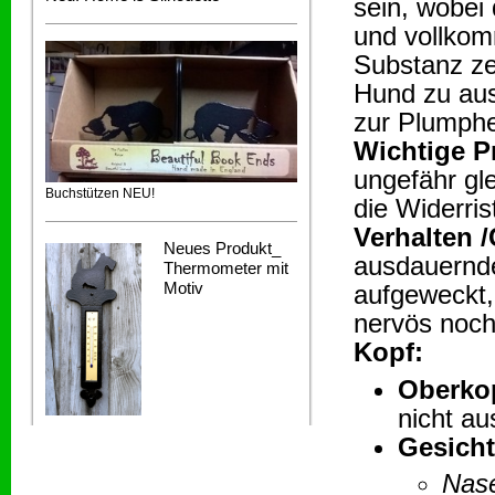
sein, wobei
und vollko
Substanz ze
Hund zu aus
zur Plumphe
Wichtige P
ungefähr gle
Buchstützen NEU!
die Widerri
Verhalten 
Neues Produkt_
ausdauernde
Thermometer mit
Motiv
aufgeweckt,
nervös noch
Kopf:
Oberko
nicht au
Gesicht
Nas