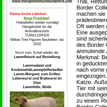
Trial, Rett
www.therapiemithundundpferd.com
Border Coll
machen sie e
Kleine Arche Lädchen
Neue Produkte!
prädestinier
Hütepfeifen wieder vorrätig!
Oft werden 
Hängekörbe für die
Animalbrackets
Eine ausgepr
TÜRKLOPFER
sind sicher
Willow Tree Figuren Neuheiten bis
des Border 
2018
anmutende A
frisch vom Schaf wieder da:
Merkmal: Be
Lammfleisch auf Bestellung
in geduckte
Lammsalami und
nach vorne 
Knobimett&Lammpfefferbeißer
Lamm-Merguez zum Grillen
eingezogen.
Leberwurst und Bratwurst im
Katze. Außer
Glas
Lammfelle, Wolle
Tier mit se
durchdringe
zu einem Ri
Border Colli