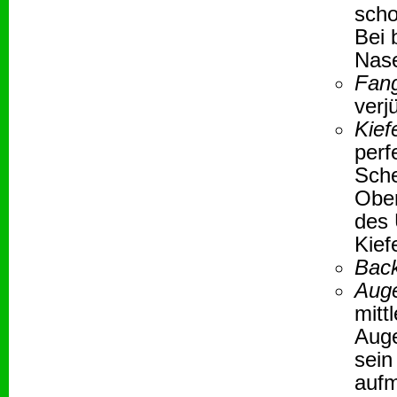
scho
Bei 
Nase
Fan
verj
Kief
perf
Sche
Ober
des 
Kiefe
Bac
Aug
mitt
Auge
sein
aufm