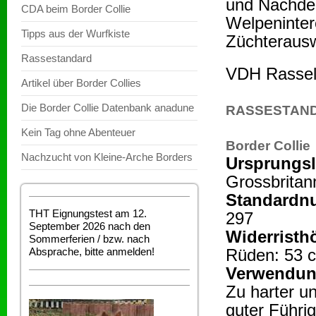
und Nachde
CDA beim Border Collie
Welpeninter
Tipps aus der Wurfkiste
Züchterausw
Rassestandard
VDH Rassel
Artikel über Border Collies
Die Border Collie Datenbank anadune
RASSESTAN
Kein Tag ohne Abenteuer
Border Collie
Nachzucht von Kleine-Arche Borders
Ursprungs
Grossbritan
Standardn
THT Eignungstest am 12.
297
September 2026 nach den
Widerristh
Sommerferien / bzw. nach
Absprache, bitte anmelden!
Rüden: 53 c
Verwendu
Zu harter u
guter Führig