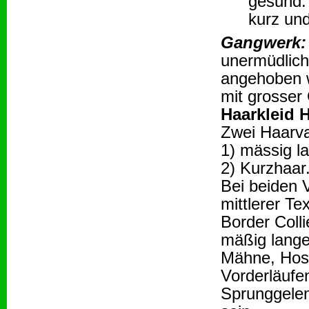
gesund.
kurz und
Gangwerk:
unermüdlich
angehoben w
mit grosser
Haarkleid 
Zwei Haarva
1) mässig l
2) Kurzhaar
Bei beiden 
mittlerer Te
Border Colli
mäßig langen
Mähne, Hos
Vorderläufe
Sprunggelen