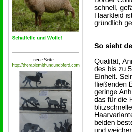
schnell, gef
Haarkleid is
gründlich g
Schaffelle und Wolle!
So sieht de
neue Seite
Qualität, A
http://therapiemithundundpferd.com
des bis zu 
Einheit. Sei
fließenden 
geringe Anhe
das für die 
blitzschnel
Haarvariant
beiden best
und weicher