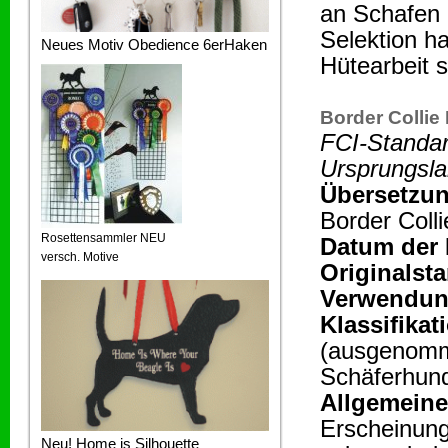
an Schafen 
Selektion h
Neues Motiv Obedience 6erHaken
Hütearbeit 
Border Collie
FCI-Standar
Ursprungsla
Übersetzun
Border Coll
Rosettensammler NEU
Datum der 
versch. Motive
Originalst
Verwendun
Klassifikat
(ausgenomm
Schäferhund
Allgemeine
Erscheinung 
Neu! Home is Silhouette