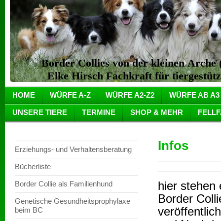
Border Collies von der kleinen Arch
Elke Hirsch Fachkraft für tiergestüt
HOME
WÜRFE A-Z
WÜRFE A2-Z2
WÜRFE AB A3
UNSERE TIERE
TERMINE
SHOP & MEHR
FELL
Infos
Erziehungs- und Verhaltensberatung
Bücherliste
hier stehen
Border Collie als Familienhund
Border Colli
Genetische Gesundheitsprophylaxe
veröffentlic
beim BC