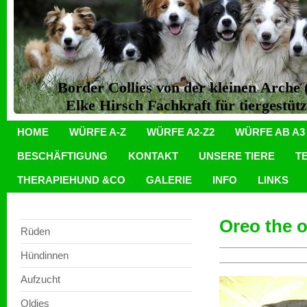
Border Collies von der kleinen Arch
Elke Hirsch Fachkraft für tiergestüt
HOME
WÜRFE A-Z
WÜRFE A2-Z2
WÜRFE AB A3
BESCHÄFTIGUNG
KONTAKT
UNSERE TIERE
T
THERAPIEHUND &CO
GALERIE
INFO
LINKS
Oreo the o
Rüden
Hündinnen
Aufzucht
Oldies