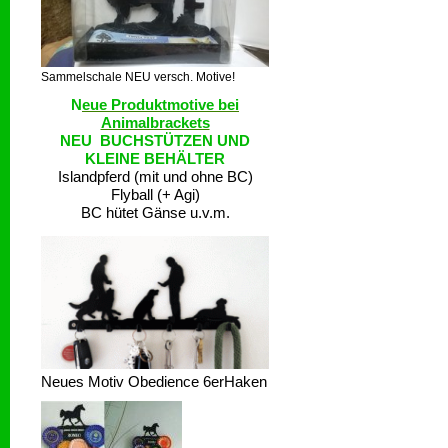
Sammelschale NEU versch. Motive!
N
eue Produktmotive bei
Animalbrackets
NEU BUCHSTÜTZEN UND
KLEINE BEHÄLTER
Islandpferd (mit und ohne BC)
Flyball (+ Agi)
BC hütet Gänse u.v.m.
Neues Motiv Obedience 6erHaken