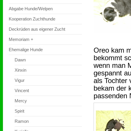
Abgabe Hunde/Welpen
Kooperation Zuchthunde
Deckrüden aus eigener Zucht
Memoriam +
Oreo kam mit
Ehemalige Hunde
bekommt sch
Dawn
wenn man Mam
Xinxin
gespannt au
als Tochter
Vigur
bekam der k
Vincent
passenden 
Mercy
Spirit
Ramon