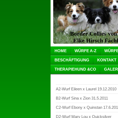
Border Collies vo
Elke Hirsch Fachkr
HOME
WÜRFE A-Z
WÜRFE
BESCHÄFTIGUNG
KONTAKT
THERAPIEHUND &CO
GALER
A2-Wurf Eileen x Laurel 19.12.2010
B2-Wurf Sina x Zion 31.5.2011
C2-Wurf Ebony x Quinstan 17.6.201
D2-Wurf Mary Lou x Quicksilver