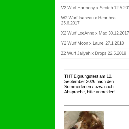
V2 Wurf Harmony x Scotch 12.5.20
W2 Wurf Isabeau x Heartbeat
25.6.2017
X2 Wurf LeeAnne x Mac 30.12.2017
Y2 Wurf Moon x Laurel 27.1.2018
Z2 Wurf Jaliyah x Drops 22.5.2018
THT Eignungstest am 12.
September 2026 nach den
Sommerferien / bzw. nach
Absprache, bitte anmelden!