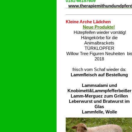
0151-68157609
www.therapiemithundundpfer
Kleine Arche Lädchen
Neue Produkte!
Hütepfeifen wieder vorrätig!
Hängekörbe für die
Animalbrackets
TÜRKLOPFER
Willow Tree Figuren Neuheiten bi
2018
frisch vom Schaf wieder da:
Lammfleisch auf Bestellung
Lammsalami und
Knobimett&Lammpfefferbeißer
Lamm-Merguez zum Grillen
Leberwurst und Bratwurst im
Glas
Lammfelle, Wolle