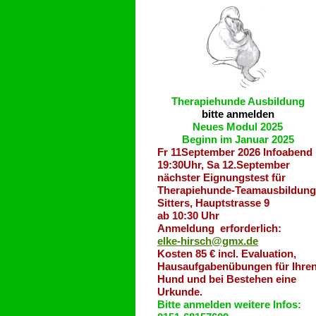
Therapiehunde
Ausbildung
bitte anmelden
Neues Modul 2025
Beginn im Januar 2025
Fr 11September 2026 Infoabend
19:30Uhr, Sa 12.September
nächster Eignungstest für
Therapiehunde-Teamausbildung
Sitters, Hauptstrasse 9
ab 10:30 Uhr
Anmeldung erforderlich:
elke-hirsch@gmx.de
Kosten 85 € incl. Evaluation,
Hausaufgabenübungen für Ihre
Hund und bei Bestehen eine
Urkunde.
Bitte anmelden weitere Infos: