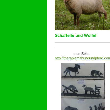
Schaffelle und Wolle!
neue Seite
http://therapiemithundundpferd.co