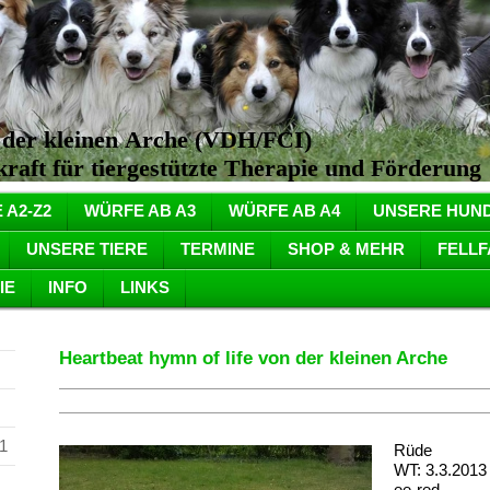
n der kleinen Arche (VDH/FCI)
aft für tiergestützte Therapie und Förderung
 A2-Z2
WÜRFE AB A3
WÜRFE AB A4
UNSERE HUN
UNSERE TIERE
TERMINE
SHOP & MEHR
FELL
IE
INFO
LINKS
Heartbeat hymn of life von der kleinen Arche
1
Rüde
WT: 3.3.2013
ee-red