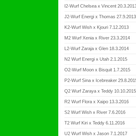
I2-Wurf Chelsea x Vincent 20.3.201
J2-Wurf Energi x Thomas 27.9.2013
K2-Wurf Wish x Kjouri 7.12.2013
M2 Wurf Xenia x River 23.3.2014
L2-Wurf Zaraja x Glen 18.3.2014
N2 Wurf Energi x Utah 2.1.2015
O2-Wurf Moon x Bisquit 1.7.2015
P2-Wurf Sina x Icebreaker 29.8.201
Q2 Wurf Zaraya x Teddy 10.10.2015
R2 Wurf Flora x Xaipo 13.3.2016
S2 Wurf Wish x River 7.6.2016
T2 Wurf Kiri x Teddy 6.11.2016
U2 Wurf Wish x Jason 7.1.2017