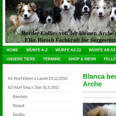
Border Collies von der kleinen Arch
Elke Hirsch Fachkraft für tiergestüt
HOME
WÜRFE A-Z
WÜRFE A2-Z2
WÜRFE AB A3
UNSERE TIERE
TERMINE
SHOP & MEHR
FELL
Blanca be
A2-Wurf Eileen x Laurel 19.12.2010
Arche
B2-Wurf Sina x Zion 31.5.2011
Bamboo
Bisquit
Bonfire