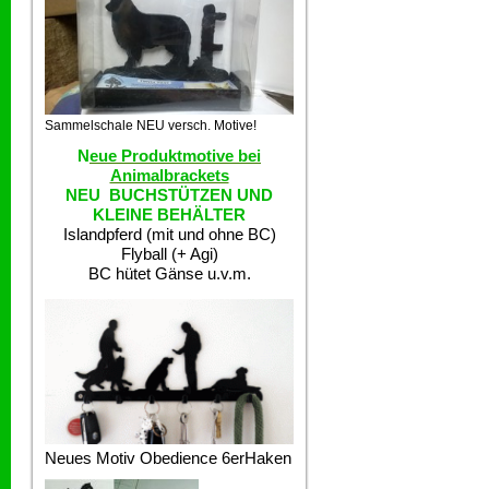
Sammelschale NEU versch. Motive!
N
eue Produktmotive bei
Animalbrackets
NEU BUCHSTÜTZEN UND
KLEINE BEHÄLTER
Islandpferd (mit und ohne BC)
Flyball (+ Agi)
BC hütet Gänse u.v.m.
Neues Motiv Obedience 6erHaken