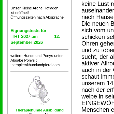
keine Lust 
Unser Kleine Arche Hofladen
auseinander
ist eröffnet!
nach Hause 
Öffnungszeiten nach Absprache
Die neuen B
sich vom un
Eignungstests für
schicken se
THT 2027 am 12.
September 2026
Ohren gehen
und zu tobe
sucht, der 
weitere Hunde und Ponys unter
Abgabe
Ponys :
aktiver Allr
therapiemithundundpferd.com
auch in der
schaut imme
unserem 14 j
nach der er
welpe in se
EINGEWÖHNU
Menschen er
Therapiehunde
Ausbildung