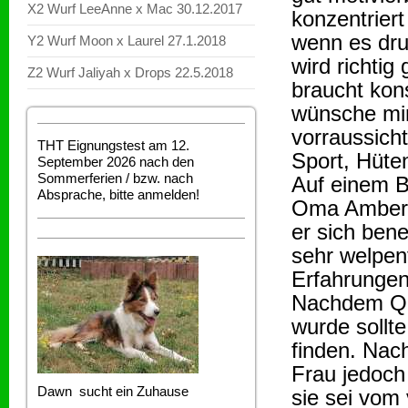
X2 Wurf LeeAnne x Mac 30.12.2017
konzentrier
wenn es drum
Y2 Wurf Moon x Laurel 27.1.2018
wird richtig
Z2 Wurf Jaliyah x Drops 22.5.2018
braucht kon
wünsche mir
vorraussicht
THT Eignungstest am 12.
Sport, Hüte
September 2026 nach den
Sommerferien / bzw. nach
Auf einem B
Absprache, bitte anmelden!
Oma Amber z
er sich ben
sehr welpen
Erfahrungen
Nachdem Qui
wurde sollt
finden. Nac
Frau jedoch
Dawn sucht ein Zuhause
sie sei vom