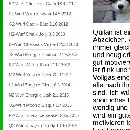
E2-Wurf Chelsea x Cash 13.4.2012
F2-Wurf Wish x Jason 14.5.2012
G2-Wurf Gael x Blue 2.10.2012
Quilan ist e
H2-Wurf Sina x Jolly 3.3.2013
Abzeichen. A
I2-Wurf Chelsea x Vincent 20.3.2013
immer gleic
und neugieri
J2-Wurf Energi x Thomas 27.9.2013
gut motivie
K2-Wurf Wish x Kjouri 7.12.2013
ist flink un
M2 Wurf Xenia x River 23.3.2014
Vollgas eing
alle nach i
L2-Wurf Zaraja x Glen 18.3.2014
sind. Ich wü
N2 Wurf Energi x Utah 2.1.2015
sportliches 
O2-Wurf Moon x Bisquit 1.7.2015
wendig und 
wird ein gut
P2-Wurf Sina x Icebreaker 29.8.2015
motivieren is
Q2 Wurf Zaraya x Teddy 10.10.2015