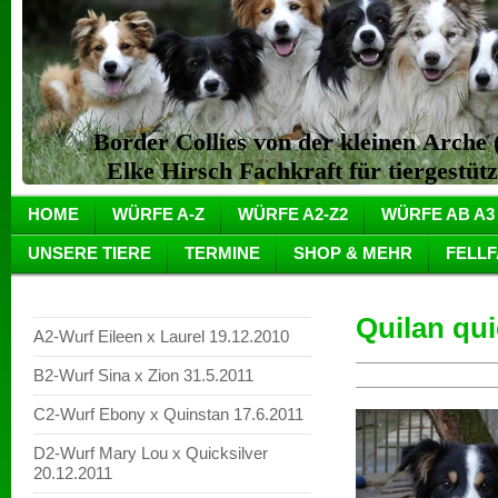
Border Collies von der kleinen Arch
Elke Hirsch Fachkraft für tiergestüt
HOME
WÜRFE A-Z
WÜRFE A2-Z2
WÜRFE AB A3
UNSERE TIERE
TERMINE
SHOP & MEHR
FELL
Quilan qui
A2-Wurf Eileen x Laurel 19.12.2010
B2-Wurf Sina x Zion 31.5.2011
C2-Wurf Ebony x Quinstan 17.6.2011
D2-Wurf Mary Lou x Quicksilver
20.12.2011