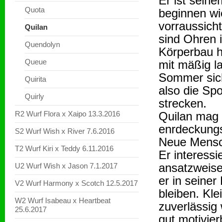
Er ist sein
Quota
beginnen w
vorraussicht
Quilan
sind Ohren 
Quendolyn
Körperbau he
Queue
mit mäßig la
Sommer sich
Quirita
also die Spo
Quirly
strecken.
R2 Wurf Flora x Xaipo 13.3.2016
Quilan mag a
enrdeckungs
S2 Wurf Wish x River 7.6.2016
Neue Mensch
T2 Wurf Kiri x Teddy 6.11.2016
Er interessi
ansatzweise
U2 Wurf Wish x Jason 7.1.2017
er in seiner
V2 Wurf Harmony x Scotch 12.5.2017
bleiben. Kl
W2 Wurf Isabeau x Heartbeat
zuverlässig 
25.6.2017
gut motivier