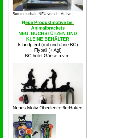
Sammelschale NEU versch. Motive!
N
eue Produktmotive bei
Animalbrackets
NEU BUCHSTÜTZEN UND
KLEINE BEHÄLTER
Islandpferd (mit und ohne BC)
Flyball (+ Agi)
BC hütet Gänse u.v.m.
Neues Motiv Obedience 6erHaken