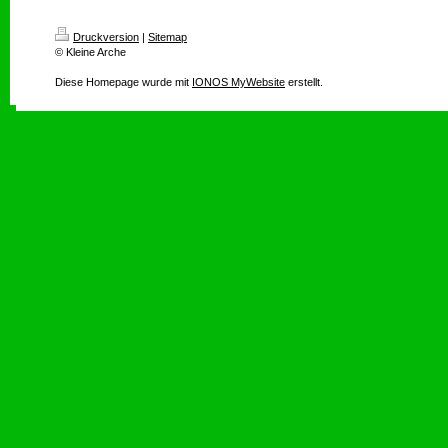
Druckversion
|
Sitemap
© Kleine Arche
Diese Homepage wurde mit
IONOS MyWebsite
erstellt.