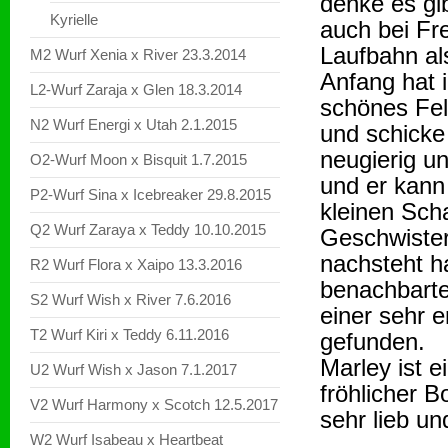
denke es gi
Kyrielle
auch bei Fre
Laufbahn al
M2 Wurf Xenia x River 23.3.2014
Anfang hat 
L2-Wurf Zaraja x Glen 18.3.2014
schönes Fel
N2 Wurf Energi x Utah 2.1.2015
und schicke
neugierig un
O2-Wurf Moon x Bisquit 1.7.2015
und er kann
P2-Wurf Sina x Icebreaker 29.8.2015
kleinen Scha
Q2 Wurf Zaraya x Teddy 10.10.2015
Geschwister
nachsteht h
R2 Wurf Flora x Xaipo 13.3.2016
benachbart
S2 Wurf Wish x River 7.6.2016
einer sehr e
T2 Wurf Kiri x Teddy 6.11.2016
gefunden.
Marley ist e
U2 Wurf Wish x Jason 7.1.2017
fröhlicher B
V2 Wurf Harmony x Scotch 12.5.2017
sehr lieb u
W2 Wurf Isabeau x Heartbeat