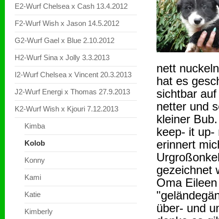
E2-Wurf Chelsea x Cash 13.4.2012
F2-Wurf Wish x Jason 14.5.2012
G2-Wurf Gael x Blue 2.10.2012
H2-Wurf Sina x Jolly 3.3.2013
nett nuckel
I2-Wurf Chelsea x Vincent 20.3.2013
hat es gesch
sichtbar auf
J2-Wurf Energi x Thomas 27.9.2013
netter und 
K2-Wurf Wish x Kjouri 7.12.2013
kleiner Bub
Kimba
keep- it up-
erinnert mi
Kolob
Urgroßonkel
Konny
gezeichnet 
Kami
Oma Eileen 
"geländegän
Katie
über- und un
Kimberly