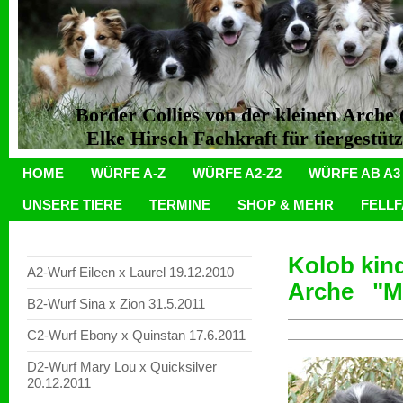
Border Collies von der kleinen Arch
Elke Hirsch Fachkraft für tiergestüt
HOME
WÜRFE A-Z
WÜRFE A2-Z2
WÜRFE AB A3
UNSERE TIERE
TERMINE
SHOP & MEHR
FELL
Kolob kind
A2-Wurf Eileen x Laurel 19.12.2010
Arche "Ma
B2-Wurf Sina x Zion 31.5.2011
C2-Wurf Ebony x Quinstan 17.6.2011
D2-Wurf Mary Lou x Quicksilver
20.12.2011