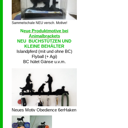
Sammelschale NEU versch. Motive!
N
eue Produktmotive bei
Animalbrackets
NEU BUCHSTÜTZEN UND
KLEINE BEHÄLTER
Islandpferd (mit und ohne BC)
Flyball (+ Agi)
BC hütet Gänse u.v.m.
Neues Motiv Obedience 6erHaken