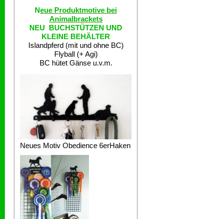
N
eue Produktmotive bei
Animalbrackets
NEU BUCHSTÜTZEN UND
KLEINE BEHÄLTER
Islandpferd (mit und ohne BC)
Flyball (+ Agi)
BC hütet Gänse u.v.m.
Neues Motiv Obedience 6erHaken