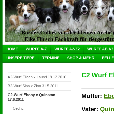
Border Collies von der kleinen Arch
Elke Hirsch Fachkraft für tiergestüt
HOME
WÜRFE A-Z
WÜRFE A2-Z2
WÜRFE AB A3
UNSERE TIERE
TERMINE
SHOP & MEHR
FELL
C2 Wurf E
A2-Wurf Eileen x Laurel 19.12.2010
B2-Wurf Sina x Zion 31.5.2011
Mutter:
Ebo
C2-Wurf Ebony x Quinstan
17.6.2011
Vater:
Quin
Cedric