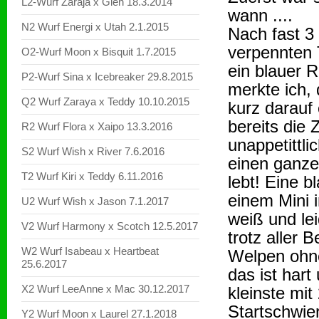
L2-Wurf Zaraja x Glen 18.3.2014
wann ....
N2 Wurf Energi x Utah 2.1.2015
Nach fast 3
verpennten 
O2-Wurf Moon x Bisquit 1.7.2015
ein blauer 
P2-Wurf Sina x Icebreaker 29.8.2015
merkte ich, 
Q2 Wurf Zaraya x Teddy 10.10.2015
kurz darauf 
bereits die
R2 Wurf Flora x Xaipo 13.3.2016
unappetittli
S2 Wurf Wish x River 7.6.2016
einen ganze
T2 Wurf Kiri x Teddy 6.11.2016
lebt! Eine b
einem Mini 
U2 Wurf Wish x Jason 7.1.2017
weiß und le
V2 Wurf Harmony x Scotch 12.5.2017
trotz aller
W2 Wurf Isabeau x Heartbeat
Welpen ohne
25.6.2017
das ist hart
X2 Wurf LeeAnne x Mac 30.12.2017
kleinste mi
Startschwier
Y2 Wurf Moon x Laurel 27.1.2018