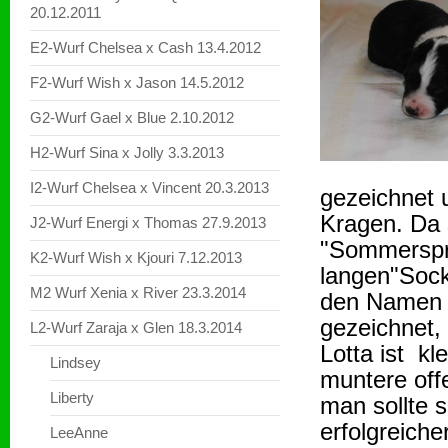
20.12.2011
E2-Wurf Chelsea x Cash 13.4.2012
F2-Wurf Wish x Jason 14.5.2012
G2-Wurf Gael x Blue 2.10.2012
H2-Wurf Sina x Jolly 3.3.2013
I2-Wurf Chelsea x Vincent 20.3.2013
gezeichnet 
Kragen. Da 
J2-Wurf Energi x Thomas 27.9.2013
"Sommerspro
K2-Wurf Wish x Kjouri 7.12.2013
langen"Sock
M2 Wurf Xenia x River 23.3.2014
den Namen L
gezeichnet, 
L2-Wurf Zaraja x Glen 18.3.2014
Lotta ist kl
Lindsey
muntere off
Liberty
man sollte s
erfolgreiche
LeeAnne