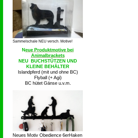
Sammelschale NEU versch. Motive!
N
eue Produktmotive bei
Animalbrackets
NEU BUCHSTÜTZEN UND
KLEINE BEHÄLTER
Islandpferd (mit und ohne BC)
Flyball (+ Agi)
BC hütet Gänse u.v.m.
Neues Motiv Obedience 6erHaken