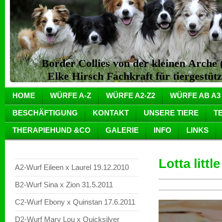
Border Collies von der kleinen Arch
Elke Hirsch Fachkraft für tiergestüt
HOME
WÜRFE A-Z
WÜRFE A2-Z2
WÜRFE AB A3
BESCHÄFTIGUNG
KONTAKT
UNSERE TIERE
T
THERAPIEHUND &CO
GALERIE
INFO
LINKS
Lotta littl
A2-Wurf Eileen x Laurel 19.12.2010
B2-Wurf Sina x Zion 31.5.2011
C2-Wurf Ebony x Quinstan 17.6.2011
D2-Wurf Mary Lou x Quicksilver