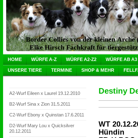
Border Collies von der kleinen Arch
Elke Hirsch Fachkraft für tiergestüt
HOME
WÜRFE A-Z
WÜRFE A2-Z2
WÜRFE AB A3
UNSERE TIERE
TERMINE
SHOP & MEHR
FELL
Destiny D
A2-Wurf Eileen x Laurel 19.12.2010
B2-Wurf Sina x Zion 31.5.2011
C2-Wurf Ebony x Quinstan 17.6.2011
WT 20.12.2
D2-Wurf Mary Lou x Quicksilver
Hündin
20.12.2011