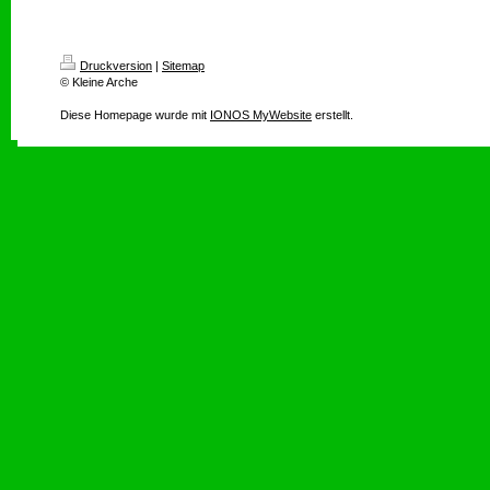
Druckversion
|
Sitemap
© Kleine Arche
Diese Homepage wurde mit
IONOS MyWebsite
erstellt.