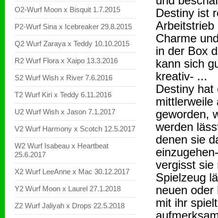
und beschäf
O2-Wurf Moon x Bisquit 1.7.2015
Destiny ist 
Arbeitstrieb
P2-Wurf Sina x Icebreaker 29.8.2015
Charme und 
Q2 Wurf Zaraya x Teddy 10.10.2015
in der Box d
R2 Wurf Flora x Xaipo 13.3.2016
kann sich gu
kreativ- ...
S2 Wurf Wish x River 7.6.2016
Destiny hat
T2 Wurf Kiri x Teddy 6.11.2016
mittlerweil
U2 Wurf Wish x Jason 7.1.2017
geworden, wo
werden läss
V2 Wurf Harmony x Scotch 12.5.2017
denen sie d
W2 Wurf Isabeau x Heartbeat
einzugehen-
25.6.2017
vergisst sie
X2 Wurf LeeAnne x Mac 30.12.2017
Spielzeug lä
neuen oder 
Y2 Wurf Moon x Laurel 27.1.2018
mit ihr spie
Z2 Wurf Jaliyah x Drops 22.5.2018
aufmerksam.