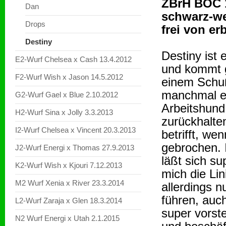
ZBrH BOC 
Dan
schwarz-w
Drops
frei von e
Destiny
Destiny ist 
E2-Wurf Chelsea x Cash 13.4.2012
und kommt 
F2-Wurf Wish x Jason 14.5.2012
einem Schuß
manchmal ei
G2-Wurf Gael x Blue 2.10.2012
Arbeitshund
H2-Wurf Sina x Jolly 3.3.2013
zurückhalte
I2-Wurf Chelsea x Vincent 20.3.2013
betrifft, we
gebrochen. I
J2-Wurf Energi x Thomas 27.9.2013
läßt sich su
K2-Wurf Wish x Kjouri 7.12.2013
mich die Li
M2 Wurf Xenia x River 23.3.2014
allerdings n
führen, auch
L2-Wurf Zaraja x Glen 18.3.2014
super vorste
N2 Wurf Energi x Utah 2.1.2015