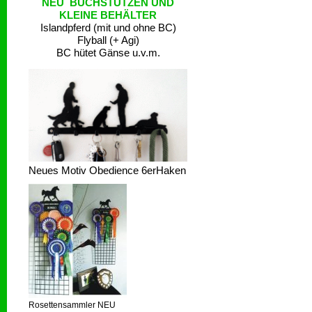
NEU BUCHSTÜTZEN UND
KLEINE BEHÄLTER
Islandpferd (mit und ohne BC)
Flyball (+ Agi)
BC hütet Gänse u.v.m.
Neues Motiv Obedience 6erHaken
Rosettensammler NEU