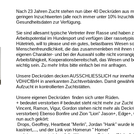
Nach 23 Jahren Zucht stehen nun über 40 Deckrüden aus mei
geringen Inzuchtwerten (alle noch immer unter 10% Inzuchtk
Gesundheitsdaten zur Verfügung.
Sie sind allesamt typische Vertreter ihrer Rasse und haben 
Arbeitspotential im Hundesport und verfügen über rassetypi
Hütetrieb, will to please und ein gutes, belastbares Wesen s
Menschenfreundlichkeit, die das zusammenleben mit ihnen 
eigenen Charakter- und bei der Auswahl sollte nicht vorrangi
Arbeitsfähigkeit, Kooperationsbereitschaft, das Wesen und
wichtig sein. Zu mehr Infos bitte einfach bei mir anfragen.
Unsere Deckrüden decken AUSSCHLIESSLICH nur innerhal
VDH/CfBrH in anerkannten Zuchtverbänden. Damit gewährlei
Aufzucht in kontrollierten Zuchtstätten.
Unsere eigenen Deckrüden finden sich unter Rüden.
+ bedeutet verstorben # bedeutet steht nicht mehr zur Zucht
Vincent,
Ramon, Vigur,
Gordon stehen nicht mehr als Deckrü
verstorben) Ebenso Bonfire und Zion "Lion"
Jason+, Edge+, O
nun auch gekört:
Drops, Geoffrey, Heartbeat "Merlin", Jordan "Hank" wurde 
kastriert,..., und der Link von Homerun " Homer"