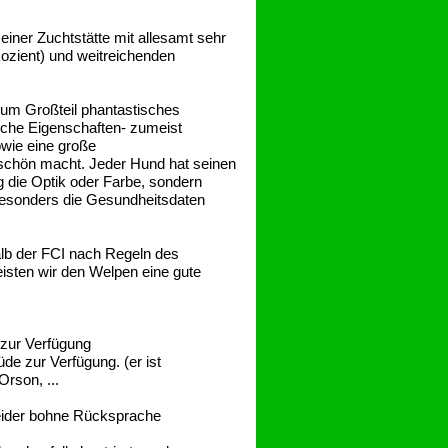
ner Zuchtstätte mit allesamt sehr
ozient) und weitreichenden
zum Großteil phantastisches
sche Eigenschaften- zumeist
owie eine große
schön macht. Jeder Hund hat seinen
g die Optik oder Farbe, sondern
 besonders die Gesundheitsdaten
b der FCI nach Regeln des
sten wir den Welpen eine gute
 zur Verfügung
de zur Verfügung. (er ist
rson, ...
leider bohne Rücksprache