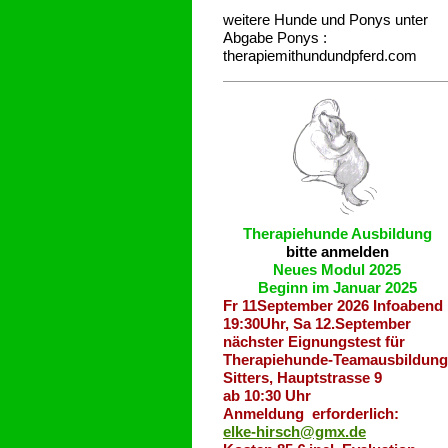
weitere Hunde und Ponys unter
Abgabe
Ponys :
therapiemithundundpferd.com
Therapiehunde
Ausbildung
bitte anmelden
Neues Modul 2025
Beginn im Januar 2025
Fr 11September 2026 Infoabend
19:30Uhr, Sa 12.September
nächster Eignungstest für
Therapiehunde-Teamausbildung
Sitters, Hauptstrasse 9
ab 10:30 Uhr
Anmeldung erforderlich:
elke-hirsch@gmx.de