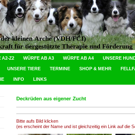
n der kleinen Arche (VDH/FCI)
aft für tiergestützte Therapie und Förderung
 A2-Z2
WÜRFE AB A3
WÜRFE AB A4
UNSERE HUN
UNSERE TIERE
TERMINE
SHOP & MEHR
FELL
IE
INFO
LINKS
Deckrüden aus eigener Zucht
Bitte aufs Bild klicken
(es erscheint der Name und ist gleichzeitig ein Link auf die 