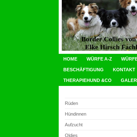
Border Collies vo
Elke Hirsch Fachkr
HOME
WÜRFE A-Z
WÜRFE
BESCHÄFTIGUNG
KONTAKT
THERAPIEHUND &CO
GALER
Rüden
Hündinnen
Aufzucht
Oldies