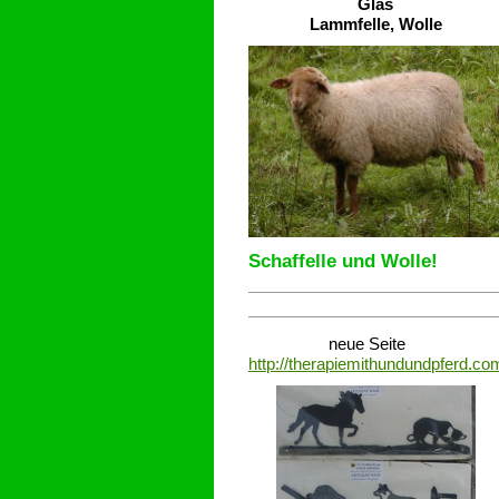
Glas
Lammfelle, Wolle
Schaffelle und Wolle!
neue Seite
http://therapiemithundundpferd.co