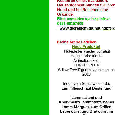
Kosten 85 € incl. Evaluation,
Hausaufgabenübungen für Ihre
Hund und bei Bestehen eine
Urkunde.
Bitte anmelden weitere Infos:
0151-68157609
www.therapiemithundundpfer
Kleine Arche Lädchen
Neue Produkte!
Hütepfeifen wieder vorrätig!
Hängekörbe für die
Animalbrackets
TÜRKLOPFER
Willow Tree Figuren Neuheiten bi
2018
frisch vom Schaf wieder da:
Lammfleisch auf Bestellung
Lammsalami und
Knobimett&Lammpfefferbeißer
Lamm-Merguez zum Grillen
Leberwurst und Bratwurst im