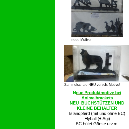
neue Motive
Sammelschale NEU versch. Motive!
N
eue Produktmotive bei
Animalbrackets
NEU BUCHSTÜTZEN UND
KLEINE BEHÄLTER
Islandpferd (mit und ohne BC)
Flyball (+ Agi)
BC hütet Gänse u.v.m.