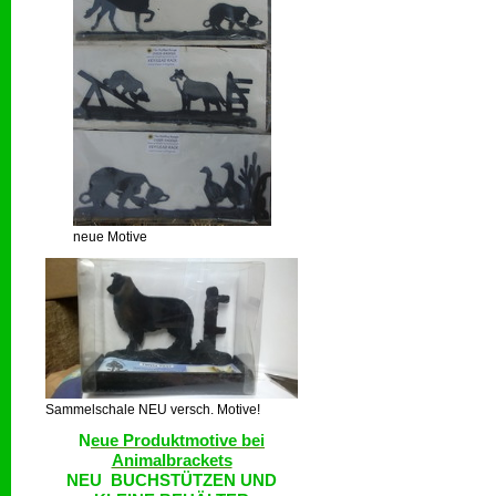
neue Motive
Sammelschale NEU versch. Motive!
N
eue Produktmotive bei
Animalbrackets
NEU BUCHSTÜTZEN UND