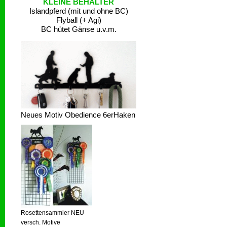
KLEINE BEHÄLTER
Islandpferd (mit und ohne BC)
Flyball (+ Agi)
BC hütet Gänse u.v.m.
Neues Motiv Obedience 6erHaken
Rosettensammler NEU
versch. Motive