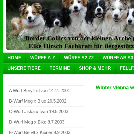
Border Collies von der kleinen Arch
Elke Hirsch Fachkraft für tiergestüt
HOME
WÜRFE A-Z
WÜRFE A2-Z2
WÜRFE AB A3
UNSERE TIERE
TERMINE
SHOP & MEHR
FELL
Winter vienna w
A Wurf Beryll x Ivan 14.11.2001
B-Wurf Meg x Blue 26.5.2002
C-Wurf Jiska x Ivan 19.5.2003
D-Wurf Meg x Biko 8.7.2003
E-Wurf Beryll x Kipper 9.9.2003