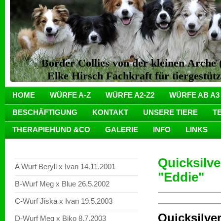
Border Collies von der kleinen Arch
Elke Hirsch Fachkraft für tiergestüt
HOME
WÜRFE A-Z
WÜRFE A2-Z2
WÜRFE AB A3
BESCHÄFTIGUNG
KONTAKT
UNSERE TIERE
T
THERAPIEHUND &CO
GALERIE
INFO
LINKS
Quicksilve
A Wurf Beryll x Ivan 14.11.2001
"Eddie"
B-Wurf Meg x Blue 26.5.2002
C-Wurf Jiska x Ivan 19.5.2003
Quicksilver
D-Wurf Meg x Biko 8.7.2003