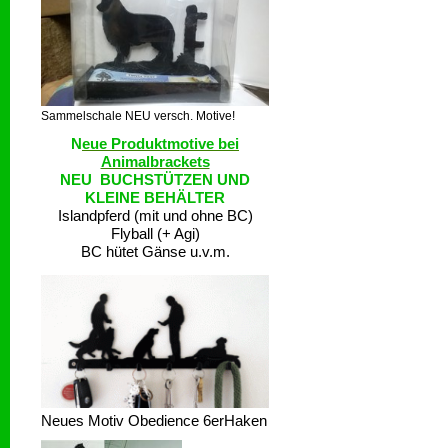
Sammelschale NEU versch. Motive!
N
eue Produktmotive bei
Animalbrackets
NEU BUCHSTÜTZEN UND
KLEINE BEHÄLTER
Islandpferd (mit und ohne BC)
Flyball (+ Agi)
BC hütet Gänse u.v.m.
Neues Motiv Obedience 6erHaken