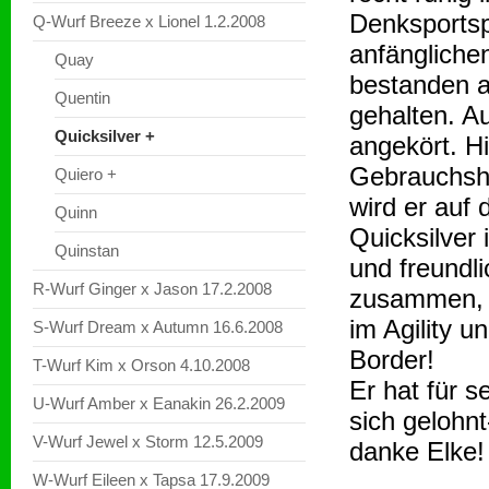
Denksportspi
Q-Wurf Breeze x Lionel 1.2.2008
anfängliche
Quay
bestanden al
Quentin
gehalten. A
Quicksilver +
angekört. Hie
Gebrauchsh
Quiero +
wird er auf 
Quinn
Quicksilver
Quinstan
und freundli
R-Wurf Ginger x Jason 17.2.2008
zusammen, l
im Agility u
S-Wurf Dream x Autumn 16.6.2008
Border!
T-Wurf Kim x Orson 4.10.2008
Er hat für s
U-Wurf Amber x Eanakin 26.2.2009
sich gelohnt
V-Wurf Jewel x Storm 12.5.2009
danke Elke!
W-Wurf Eileen x Tapsa 17.9.2009