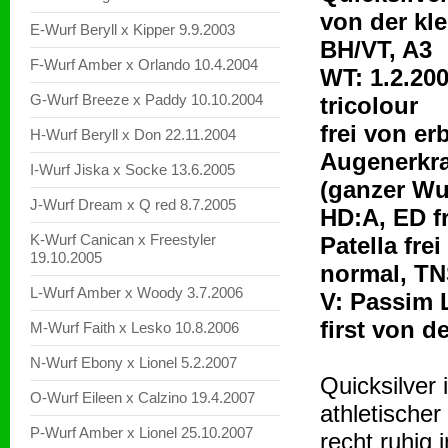
von der kl
E-Wurf Beryll x Kipper 9.9.2003
BH/VT, A3
F-Wurf Amber x Orlando 10.4.2004
WT: 1.2.200
G-Wurf Breeze x Paddy 10.10.2004
tricolour
frei von er
H-Wurf Beryll x Don 22.11.2004
Augenerkr
I-Wurf Jiska x Socke 13.6.2005
(ganzer Wu
J-Wurf Dream x Q red 8.7.2005
HD:A, ED fr
K-Wurf Canican x Freestyler
Patella fre
19.10.2005
normal, TN
L-Wurf Amber x Woody 3.7.2006
V: Passim 
first von d
M-Wurf Faith x Lesko 10.8.2006
N-Wurf Ebony x Lionel 5.2.2007
Quicksilver
O-Wurf Eileen x Calzino 19.4.2007
athletischer
P-Wurf Amber x Lionel 25.10.2007
recht ruhig