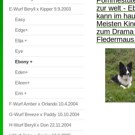
Pommestüten
zur welt - E
E-Wurf Beryll x Kipper 9.9.2003
kann im haus
Easy
Meisten Kind
Edge+
zum Drama w
Fledermaus
Elija +
Eye
Ebony +
Eden+
Eileen+
Erin +
F-Wurf Amber x Orlando 10.4.2004
G-Wurf Breeze x Paddy 10.10.2004
H-Wurf Beryll x Don 22.11.2004