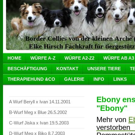
Border Collies von der kleinen Arch
Elke Hirsch Fachkraft für tiergestüt
HOME
WÜRFE A-Z
WÜRFE A2-Z2
WÜRFE AB A3
BESCHÄFTIGUNG
KONTAKT
UNSERE TIERE
T
THERAPIEHUND &CO
GALERIE
INFO
LINKS
Ebony ensi
A Wurf Beryll x Ivan 14.11.2001
"Ebony"
B-Wurf Meg x Blue 26.5.2002
Mehr von
E
C-Wurf Jiska x Ivan 19.5.2003
verstorben 
D-Wurf Meg x Biko 8.7.2003