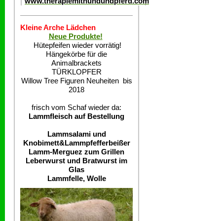
www.therapiemithundundpferd.com
Kleine Arche Lädchen
Neue Produkte!
Hütepfeifen wieder vorrätig!
Hängekörbe für die
Animalbrackets
TÜRKLOPFER
Willow Tree Figuren Neuheiten bis
2018
frisch vom Schaf wieder da:
Lammfleisch auf Bestellung
Lammsalami und
Knobimett&Lammpfefferbeißer
Lamm-Merguez zum Grillen
Leberwurst und Bratwurst im
Glas
Lammfelle, Wolle