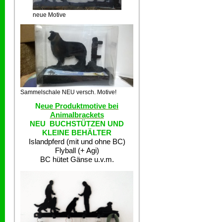
neue Motive
Sammelschale NEU versch. Motive!
N
eue Produktmotive bei
Animalbrackets
NEU BUCHSTÜTZEN UND
KLEINE BEHÄLTER
Islandpferd (mit und ohne BC)
Flyball (+ Agi)
BC hütet Gänse u.v.m.