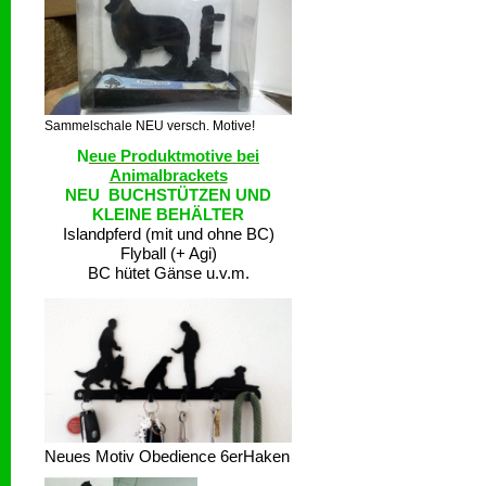
Sammelschale NEU versch. Motive!
N
eue Produktmotive bei
Animalbrackets
NEU BUCHSTÜTZEN UND
KLEINE BEHÄLTER
Islandpferd (mit und ohne BC)
Flyball (+ Agi)
BC hütet Gänse u.v.m.
Neues Motiv Obedience 6erHaken