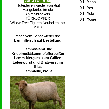
Neue Produkte!
0,1
Ybbs
Hütepfeifen wieder vorrätig!
0,1
Yes
Hängekörbe für die
0,1
Yola
Animalbrackets
TÜRKLOPFER
0,1
Yosie
Willow Tree Figuren Neuheiten bis
2018
frisch vom Schaf wieder da:
Lammfleisch auf Bestellung
Lammsalami und
Knobimett&Lammpfefferbeißer
Lamm-Merguez zum Grillen
Leberwurst und Bratwurst im
Glas
Lammfelle, Wolle