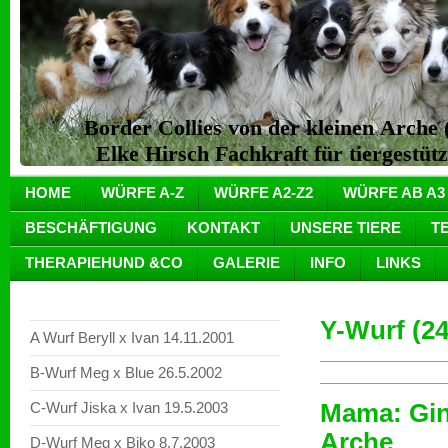
Border Collies von der kleinen Arch
Elke Hirsch Fachkraft für tiergestüt
HOME
WÜRFE A-Z
WÜRFE A2-Z2
WÜRFE AB A3
BESCHÄFTIGUNG
KONTAKT
UNSERE TIERE
T
THERAPIEHUND &CO
GALERIE
INFO
LINKS
Y-Wurf (24
A Wurf Beryll x Ivan 14.11.2001
B-Wurf Meg x Blue 26.5.2002
Mama: Gin
C-Wurf Jiska x Ivan 19.5.2003
Arche
D-Wurf Meg x Biko 8.7.2003