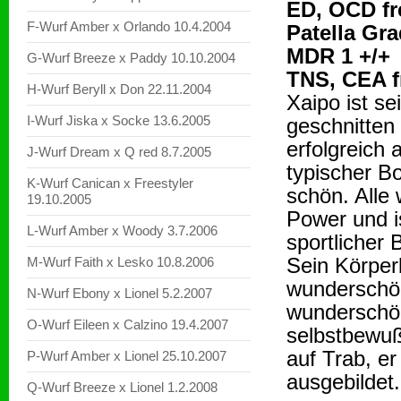
ED, OCD fr
F-Wurf Amber x Orlando 10.4.2004
Patella Gra
MDR 1 +/+
G-Wurf Breeze x Paddy 10.10.2004
TNS, CEA f
H-Wurf Beryll x Don 22.11.2004
Xaipo ist s
I-Wurf Jiska x Socke 13.6.2005
geschnitten
erfolgreich 
J-Wurf Dream x Q red 8.7.2005
typischer Bo
K-Wurf Canican x Freestyler
schön. Alle 
19.10.2005
Power und i
L-Wurf Amber x Woody 3.7.2006
sportlicher 
Sein Körperb
M-Wurf Faith x Lesko 10.8.2006
wunderschön
N-Wurf Ebony x Lionel 5.2.2007
wunderschön
O-Wurf Eileen x Calzino 19.4.2007
selbstbewuß
auf Trab, e
P-Wurf Amber x Lionel 25.10.2007
ausgebilde
Q-Wurf Breeze x Lionel 1.2.2008