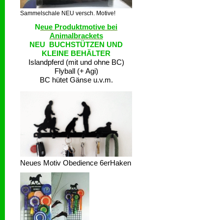
Sammelschale NEU versch. Motive!
N
eue Produktmotive bei
Animalbrackets
NEU BUCHSTÜTZEN UND
KLEINE BEHÄLTER
Islandpferd (mit und ohne BC)
Flyball (+ Agi)
BC hütet Gänse u.v.m.
Neues Motiv Obedience 6erHaken