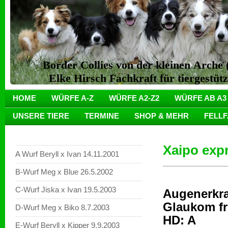
Border Collies von der kleinen Arch
Elke Hirsch Fachkraft für tiergestüt
HOME
WÜRFE A-Z
WÜRFE A2-Z2
WÜRFE AB A3
UNSERE TIERE
TERMINE
SHOP & MEHR
FELL
Xaipo expr
A Wurf Beryll x Ivan 14.11.2001
B-Wurf Meg x Blue 26.5.2002
C-Wurf Jiska x Ivan 19.5.2003
Augenerkr
Glaukom fr
D-Wurf Meg x Biko 8.7.2003
HD: A
E-Wurf Beryll x Kipper 9.9.2003