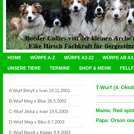
Border Collies von der kleinen Arch
Elke Hirsch Fachkraft für tiergestüt
HOME
WÜRFE A-Z
WÜRFE A2-Z2
WÜRFE AB A3
UNSERE TIERE
TERMINE
SHOP & MEHR
FELL
T-Wurf (4. Okto
A Wurf Beryll x Ivan 14.11.2001
B-Wurf Meg x Blue 26.5.2002
Mama: Red spott
C-Wurf Jiska x Ivan 19.5.2003
Papa: Orson ood
D-Wurf Meg x Biko 8.7.2003
E-Wurf Beryll x Kipper 9.9.2003