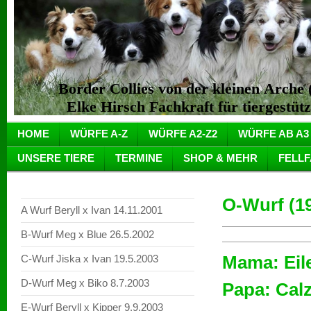
Border Collies von der kleinen Arch
Elke Hirsch Fachkraft für tiergestüt
HOME
WÜRFE A-Z
WÜRFE A2-Z2
WÜRFE AB A3
UNSERE TIERE
TERMINE
SHOP & MEHR
FELL
O-Wurf (19
A Wurf Beryll x Ivan 14.11.2001
B-Wurf Meg x Blue 26.5.2002
Mama: Eil
C-Wurf Jiska x Ivan 19.5.2003
D-Wurf Meg x Biko 8.7.2003
Papa: Cal
E-Wurf Beryll x Kipper 9.9.2003