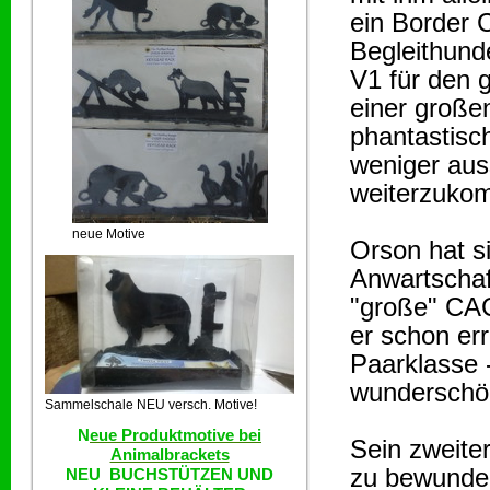
ein Border C
Begleithund
V1 für den 
einer großen
phantastisch
weniger auss
weiterzuko
neue Motive
Orson hat s
Anwartschaf
"große" CAC
er schon err
Paarklasse 
wunderschön
Sammelschale NEU versch. Motive!
N
eue Produktmotive bei
Sein zweite
Animalbrackets
zu bewunder
NEU BUCHSTÜTZEN UND