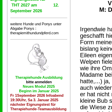
V
THT 2027 am 12.
M: D
September 2026
weitere Hunde und Ponys unter
Irgendwie ha
Abgabe
Ponys :
therapiemithundundpferd.com
geschafft hi
Form meines
bislang kei
Eileen eigen
Welpen fiele
wie ihre Om
Madame bei
Therapiehunde
Ausbildung
hatte,...) j
bitte anmelden
Neues Modul 2025
auch wieder
Beginn im Januar 2025
er hat nicht
Fr 1September 2026 Infoabend
kleine Bub 
19:30Uhr, Sa 3. Januar 2025
nächster Eignungstest für
die Wiese z
Therapiehunde-Teamausbildung