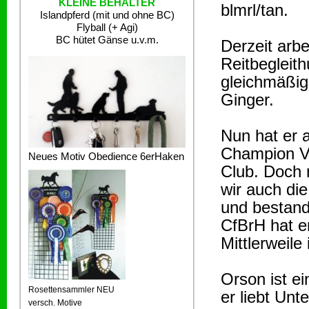
KLEINE BEHÄLTER
blmrl/tan.
Islandpferd (mit und ohne BC)
Flyball (+ Agi)
BC hütet Gänse u.v.m.
Derzeit arbe
Reitbegleit
gleichmäßi
Ginger.
Nun hat er 
Champion V
Neues Motiv Obedience 6erHaken
Club. Doch 
wir auch di
und bestand
CfBrH hat e
Mittlerweile
Orson ist ei
Rosettensammler NEU
er liebt Un
versch. Motive