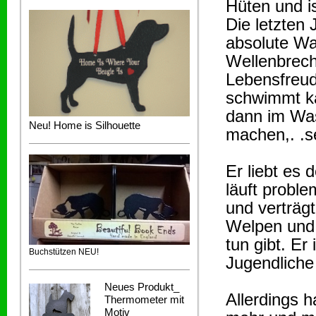
Hüten und i
Die letzten 
absolute Wa
Wellenbreche
Lebensfreud
schwimmt ka
dann im Was
Neu! Home is Silhouette
machen,. .s
Er liebt es
läuft proble
und verträgt
Welpen und 
tun gibt. Er
Buchstützen NEU!
Jugendliche
Neues Produkt_
Allerdings h
Thermometer mit
Motiv