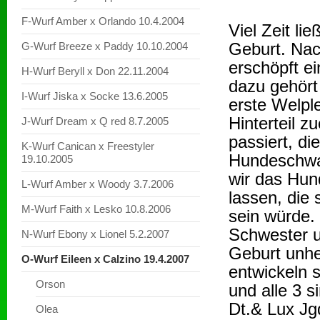
F-Wurf Amber x Orlando 10.4.2004
Viel Zeit li
Geburt. Nac
G-Wurf Breeze x Paddy 10.10.2004
erschöpft e
H-Wurf Beryll x Don 22.11.2004
dazu gehört
I-Wurf Jiska x Socke 13.6.2005
erste Welpl
Hinterteil z
J-Wurf Dream x Q red 8.7.2005
passiert, d
K-Wurf Canican x Freestyler
Hundeschwan
19.10.2005
wir das Hun
L-Wurf Amber x Woody 3.7.2006
lassen, die
M-Wurf Faith x Lesko 10.8.2006
sein würde. 
Schwester un
N-Wurf Ebony x Lionel 5.2.2007
Geburt unhei
O-Wurf Eileen x Calzino 19.4.2007
entwickeln s
Orson
und alle 3 s
Dt.& Lux Jg
Olea