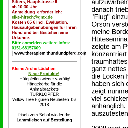
aufzuwirbel
Sitters, Hauptstrasse 9
ab 10:30 Uhr
danach trie
Anmeldung erforderlich:
"Flug" einz
elke-hirsch@gmx.de
Kosten 85 € incl. Evaluation,
Orson verste
Hausaufgabenübungen für Ihren
meine Border
Hund und bei Bestehen eine
Urkunde.
Hüteseminar
Bitte anmelden weitere Infos:
zeigte am P
0151-68157609
könzentriert
www.therapiemithundundpferd.com
traumhaftes
ganz nettes 
Kleine Arche Lädchen
Neue Produkte!
die Locken h
Hütepfeifen wieder vorrätig!
haben sich d
Hängekörbe für die
Animalbrackets
zeigt nunmeh
TÜRKLOPFER
viel schicke
Willow Tree Figuren Neuheiten bis
2018
anhänglich.
auszutesten
frisch vom Schaf wieder da:
Lammfleisch auf Bestellung