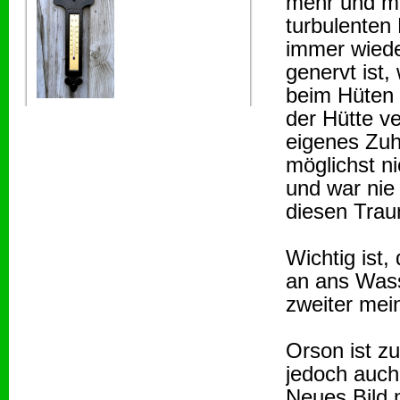
mehr und me
turbulenten 
immer wiede
genervt ist
beim Hüten w
der Hütte v
eigenes Zuh
möglichst n
und war nie
diesen Trau
Wichtig ist,
an ans Wass
zweiter mei
Orson ist z
jedoch auch
Neues Bild 