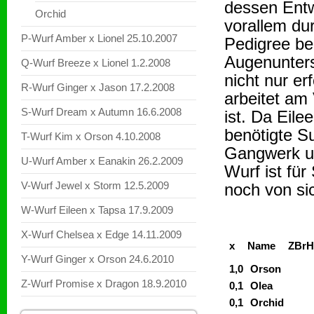
dessen Entw
Orchid
vorallem du
P-Wurf Amber x Lionel 25.10.2007
Pedigree beg
Augenunters
Q-Wurf Breeze x Lionel 1.2.2008
nicht nur er
R-Wurf Ginger x Jason 17.2.2008
arbeitet am
S-Wurf Dream x Autumn 16.6.2008
ist. Da Eilee
benötigte Su
T-Wurf Kim x Orson 4.10.2008
Gangwerk un
U-Wurf Amber x Eanakin 26.2.2009
Wurf ist fü
V-Wurf Jewel x Storm 12.5.2009
noch von sic
W-Wurf Eileen x Tapsa 17.9.2009
X-Wurf Chelsea x Edge 14.11.2009
x
Name
ZBrH
Y-Wurf Ginger x Orson 24.6.2010
1,0
Orson
Z-Wurf Promise x Dragon 18.9.2010
0,1
Olea
0,1
Orchid