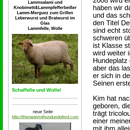
2008 wird e
Lammsalami und
haben wir da
Knobimett&Lammpfefferbeißer
Lamm-Merguez zum Grillen
und das sche
Leberwurst und Bratwurst im
den Titel D
Glas
Lammfelle, Wolle
sind echt st
schweren übe
ist Klasse s
wird weiter 
Hundeplatz 
aber das la
er sich in 
Seinen erst
Schaffelle und Wolle!
Kim hat nac
geboren, di
neue Seite
trägt tricolo
http://therapiemithundundpferd.com
einer meine
mit ihm alle