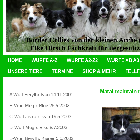
Border Collies von der kleinen Arch
Elke Hirsch Fachkraft für tiergestüt
HOME
WÜRFE A-Z
WÜRFE A2-Z2
WÜRFE AB A3
UNSERE TIERE
TERMINE
SHOP & MEHR
FELL
Matai maintain 
A Wurf Beryll x Ivan 14.11.2001
B-Wurf Meg x Blue 26.5.2002
C-Wurf Jiska x Ivan 19.5.2003
D-Wurf Meg x Biko 8.7.2003
E-Wurf Beryll x Kipper 9.9.2003