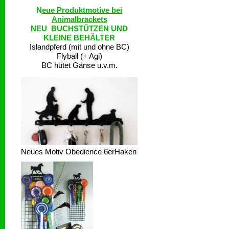
N
eue Produktmotive bei
Animalbrackets
NEU BUCHSTÜTZEN UND
KLEINE BEHÄLTER
Islandpferd (mit und ohne BC)
Flyball (+ Agi)
BC hütet Gänse u.v.m.
Neues Motiv Obedience 6erHaken