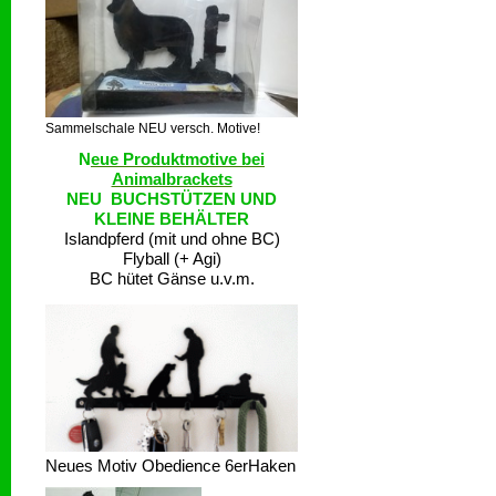
Sammelschale NEU versch. Motive!
N
eue Produktmotive bei
Animalbrackets
NEU BUCHSTÜTZEN UND
KLEINE BEHÄLTER
Islandpferd (mit und ohne BC)
Flyball (+ Agi)
BC hütet Gänse u.v.m.
Neues Motiv Obedience 6erHaken