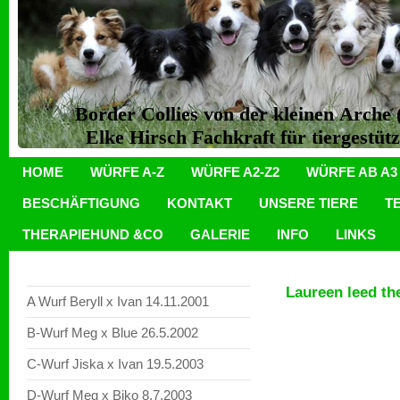
Border Collies von der kleinen Arch
Elke Hirsch Fachkraft für tiergestüt
HOME
WÜRFE A-Z
WÜRFE A2-Z2
WÜRFE AB A3
BESCHÄFTIGUNG
KONTAKT
UNSERE TIERE
T
THERAPIEHUND &CO
GALERIE
INFO
LINKS
Laureen leed th
A Wurf Beryll x Ivan 14.11.2001
B-Wurf Meg x Blue 26.5.2002
C-Wurf Jiska x Ivan 19.5.2003
D-Wurf Meg x Biko 8.7.2003