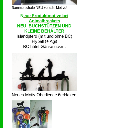
Sammelschale NEU versch. Motive!
N
eue Produktmotive bei
Animalbrackets
NEU BUCHSTÜTZEN UND
KLEINE BEHÄLTER
Islandpferd (mit und ohne BC)
Flyball (+ Agi)
BC hütet Gänse u.v.m.
Neues Motiv Obedience 6erHaken