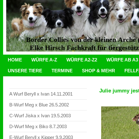
Border Collies von der kleinen Arch
Elke Hirsch Fachkraft für tiergestüt
HOME
WÜRFE A-Z
WÜRFE A2-Z2
WÜRFE AB A3
UNSERE TIERE
TERMINE
SHOP & MEHR
FELL
Julie jummy jes
A Wurf Beryll x Ivan 14.11.2001
B-Wurf Meg x Blue 26.5.2002
C-Wurf Jiska x Ivan 19.5.2003
D-Wurf Meg x Biko 8.7.2003
E-Wurf Beryll x Kipper 9.9.2003