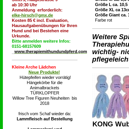
Größe L ca. 10,5
ab 10:30 Uhr
Größe XL ca 13c
Anmeldung erforderlich:
Größe Giant ca. 
elke-hirsch@gmx.de
Farbe rot
Kosten 85 € incl. Evaluation,
Hausaufgabenübungen für Ihren
Hund und bei Bestehen eine
Weitere Spi
Urkunde.
Bitte anmelden weitere Infos:
Therapiehu
0151-68157609
wichtig- ni
www.therapiemithundundpferd.com
pflegeleic
Kleine Arche Lädchen
Neue Produkte!
Hütepfeifen wieder vorrätig!
Hängekörbe für die
Animalbrackets
TÜRKLOPFER
Willow Tree Figuren Neuheiten bis
2018
frisch vom Schaf wieder da:
Lammfleisch auf Bestellung
KONG Wub