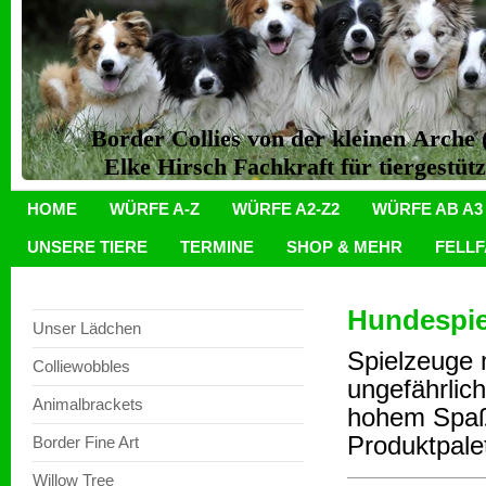
Border Collies von der kleinen Arch
Elke Hirsch Fachkraft für tiergestüt
HOME
WÜRFE A-Z
WÜRFE A2-Z2
WÜRFE AB A3
UNSERE TIERE
TERMINE
SHOP & MEHR
FELL
Hundespie
Unser Lädchen
Spielzeuge 
Colliewobbles
ungefährlich
Animalbrackets
hohem Spaßf
Produktpalet
Border Fine Art
Willow Tree