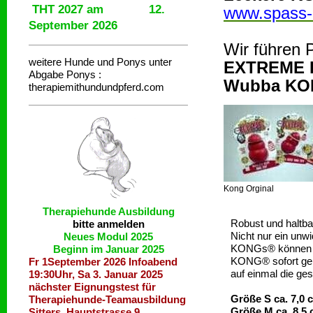
THT 2027 am 12.
www.spass-
September 2026
Wir führen 
weitere Hunde und Ponys unter
EXTREME 
Abgabe
Ponys :
Wubba K
therapiemithundundpferd.com
Kong Orginal
Therapiehunde
Ausbildung
Robust und haltba
bitte anmelden
Nicht nur ein unwi
Neues Modul 2025
KONGs® können mit
Beginn im Januar 2025
KONG® sofort geb
Fr 1September 2026 Infoabend
auf einmal die ge
19:30Uhr, Sa 3. Januar 2025
nächster Eignungstest für
Größe S ca. 7,0 
Therapiehunde-Teamausbildung
Größe M ca. 8,5
Sitters, Hauptstrasse 9