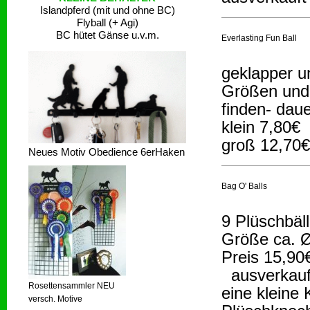
Islandpferd (mit und ohne BC)
Flyball (+ Agi)
BC hütet Gänse u.v.m.
Everlasting Fun Ball
geklapper u
Größen und
finden- daue
klein 7,80€
groß 12,70€
Neues Motiv Obedience 6erHaken
Bag O' Balls
9 Plüschbäl
Größe ca. 
Preis 15,90
ausverkauf
Rosettensammler NEU
eine kleine 
versch. Motive