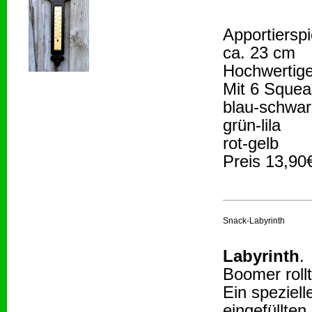
Apportiersp
ca. 23 cm
Hochwertige
Mit 6 Squea
blau-schwar
grün-lila
rot-gelb
Preis 13,90
Snack-Labyrinth
Labyrinth
.
Boomer rollt
Ein speziell
eingefüllten