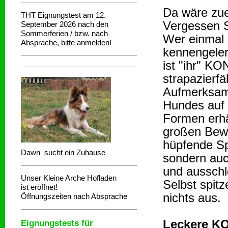
Da wäre zue
THT Eignungstest am 12.
Vergessen S
September 2026 nach den
Sommerferien / bzw. nach
Wer einmal 
Absprache, bitte anmelden!
kennengeler
ist "ihr" K
strapazierfä
Aufmerksamk
Hundes auf 
Formen erh
großen Bew
hüpfende Spi
Dawn sucht ein Zuhause
sondern auc
und ausschl
Unser Kleine Arche Hofladen
Selbst spi
ist eröffnet!
nichts aus.
Öffnungszeiten nach Absprache
Leckere KO
Eignungstests für