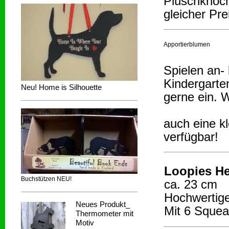
Plüschknoch
gleicher Pre
Apportierblumen
Spielen an-
Kindergarten
Neu! Home is Silhouette
gerne ein. W
auch eine k
verfügbar!
Loopies H
Buchstützen NEU!
ca. 23 cm
Hochwertige
Neues Produkt_
Mit 6 Squea
Thermometer mit
Motiv