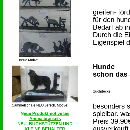
greifen- för
für den hun
Bedarf ab i
Durch die Ei
Eigenspiel 
neue Motive
Hunde
schon das
Suchdecke
besonders s
Sammelschale NEU versch. Motive!
spielbar. w
N
eue Produktmotive bei
Animalbrackets
Preis 39,90
NEU BUCHSTÜTZEN UND
ausverkauft
KLEINE BEHÄLTER