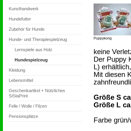
Kunsthandwerk
Hundefutter
Zubehör für Hunde
Puppykong
Hunde- und Therapiespielzeug
Lernspiele aus Holz
keine Verle
Der Puppy 
Hundespielzeug
L) erhältlic
Kleidung
Mit diesen 
Lebensmittel
zahnfreundli
Geschenkartikel + Nützliches
SiStaPrint
Größe S ca
Größe L ca.
Felle / Wolle / Filzen
Pensionsplätze
Farbe grün/