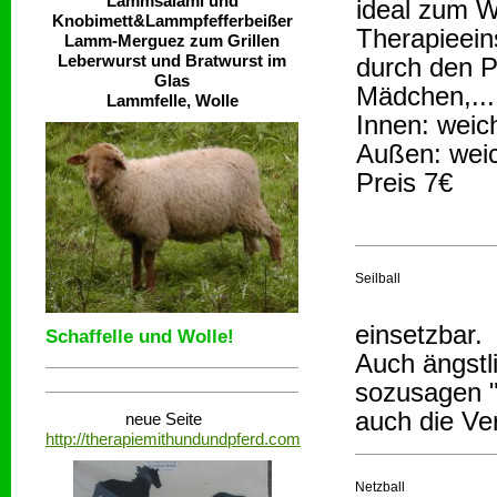
Lammsalami und
ideal zum W
Knobimett&Lammpfefferbeißer
Therapieein
Lamm-Merguez zum Grillen
Leberwurst und Bratwurst im
durch den P
Glas
Mädchen,...
Lammfelle, Wolle
Innen: weic
Außen: weic
Preis 7€
Seilball
einsetzbar.
Schaffelle und Wolle!
Auch ängstli
sozusagen "
auch die Ver
neue Seite
http://therapiemithundundpferd.com
Netzball