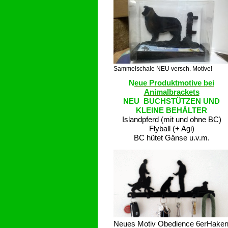
Sammelschale NEU versch. Motive!
N
eue Produktmotive bei
Animalbrackets
NEU BUCHSTÜTZEN UND
KLEINE BEHÄLTER
Islandpferd (mit und ohne BC)
Flyball (+ Agi)
BC hütet Gänse u.v.m.
Neues Motiv Obedience 6erHake