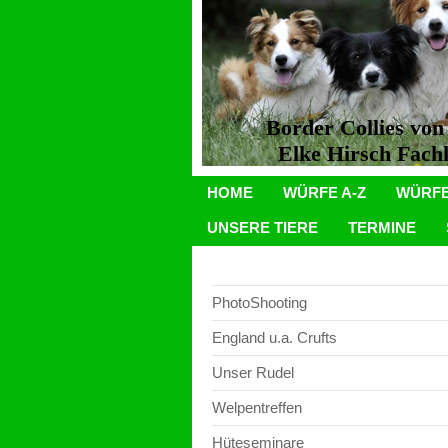
Border Collies vo
Elke Hirsch Fachkr
HOME
WÜRFE A-Z
WÜRFE
UNSERE TIERE
TERMINE
PhotoShooting
England u.a. Crufts
Unser Rudel
Welpentreffen
Hüteseminare