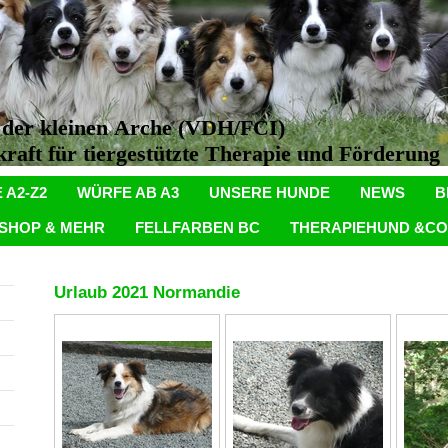
n der kleinen Arche (VDH/FCI)
aft für tiergestützte Therapie und Förderung
 A2-Z2
WÜRFE AB A3
UNSERE HUNDE
NEWS
B
SHOP & MEHR
FELLFARBEN BC
THERAPIEHUND &CO
Urlaub 2021 Normandie