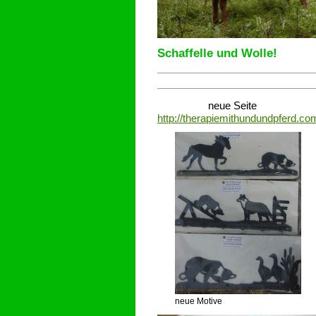
Schaffelle und Wolle!
neue Seite
http://therapiemithundundpferd.co
neue Motive