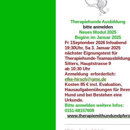
Therapiehunde
Ausbildung
bitte anmelden
Neues Modul 2025
Beginn im Januar 2025
Fr 1September 2026 Infoabend
19:30Uhr, Sa 3. Januar 2025
nächster Eignungstest für
Therapiehunde-Teamausbildung
Sitters, Hauptstrasse 9
ab 10:30 Uhr
Anmeldung erforderlich:
elke-hirsch@gmx.de
Kosten 85 € incl. Evaluation,
Hausaufgabenübungen für Ihre
Hund und bei Bestehen eine
Urkunde.
Bitte anmelden weitere Infos:
0151-68157609
www.therapiemithundundpfer