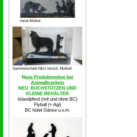
neue Motive
Sammelschale NEU versch. Motive!
N
eue Produktmotive bei
Animalbrackets
NEU BUCHSTÜTZEN UND
KLEINE BEHÄLTER
Islandpferd (mit und ohne BC)
Flyball (+ Agi)
BC hütet Gänse u.v.m.