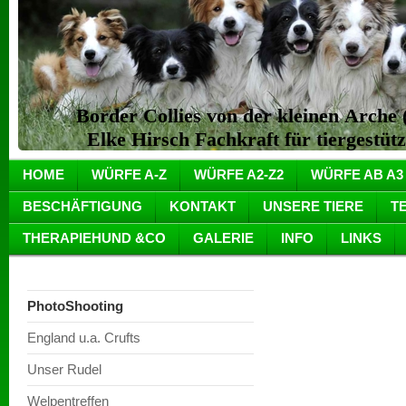
Border Collies von der kleinen Arch
Elke Hirsch Fachkraft für tiergestüt
HOME
WÜRFE A-Z
WÜRFE A2-Z2
WÜRFE AB A3
BESCHÄFTIGUNG
KONTAKT
UNSERE TIERE
T
THERAPIEHUND &CO
GALERIE
INFO
LINKS
PhotoShooting
England u.a. Crufts
Unser Rudel
Welpentreffen