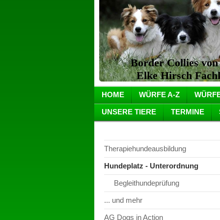
Border Collies vo
Elke Hirsch Fachkr
HOME
WÜRFE A-Z
WÜRFE
UNSERE TIERE
TERMINE
Therapiehundeausbildung
Hundeplatz - Unterordnung
Begleithundeprüfung
... und mehr
AG Dogs in Action