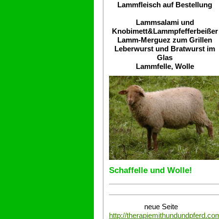
Lammfleisch auf Bestellung
Lammsalami und
Knobimett&Lammpfefferbeißer
Lamm-Merguez zum Grillen
Leberwurst und Bratwurst im
Glas
Lammfelle, Wolle
Schaffelle und Wolle!
neue Seite
http://therapiemithundundpferd.co