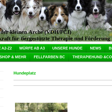
n der kleinen Arche (VDH/FCI)
aft für tiergestützte Therapie und Förderung
 A2-Z2
WÜRFE AB A3
UNSERE HUNDE
NEWS
B
SHOP & MEHR
FELLFARBEN BC
THERAPIEHUND &CO
Hundeplatz