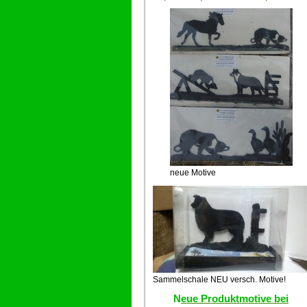
neue Motive
Sammelschale NEU versch. Motive!
N
eue Produktmotive bei