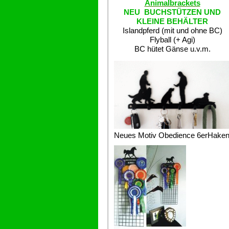
Animalbrackets
NEU BUCHSTÜTZEN UND
KLEINE BEHÄLTER
Islandpferd (mit und ohne BC)
Flyball (+ Agi)
BC hütet Gänse u.v.m.
Neues Motiv Obedience 6erHake