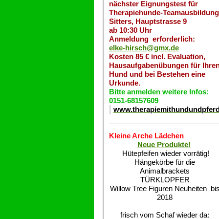
nächster Eignungstest für
Therapiehunde-Teamausbildung
Sitters, Hauptstrasse 9
ab 10:30 Uhr
Anmeldung erforderlich:
elke-hirsch@gmx.de
Kosten 85 € incl. Evaluation,
Hausaufgabenübungen für Ihre
Hund und bei Bestehen eine
Urkunde.
Bitte anmelden weitere Infos:
0151-68157609
www.therapiemithundundpfer
Kleine Arche Lädchen
Neue Produkte!
Hütepfeifen wieder vorrätig!
Hängekörbe für die
Animalbrackets
TÜRKLOPFER
Willow Tree Figuren Neuheiten bi
2018
frisch vom Schaf wieder da: