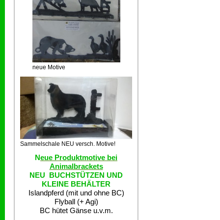
neue Motive
Sammelschale NEU versch. Motive!
N
eue Produktmotive bei
Animalbrackets
NEU BUCHSTÜTZEN UND
KLEINE BEHÄLTER
Islandpferd (mit und ohne BC)
Flyball (+ Agi)
BC hütet Gänse u.v.m.