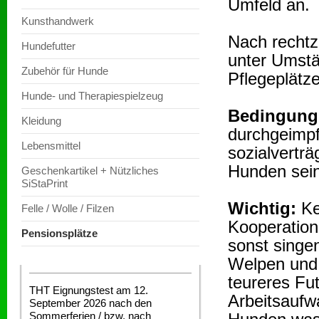
Umfeld an.
Kunsthandwerk
Nach rechtze
Hundefutter
unter Umstä
Zubehör für Hunde
Pflegeplätze
Hunde- und Therapiespielzeug
Bedingung
Kleidung
durchgeimpf
Lebensmittel
sozialvertr
Hunden sein
Geschenkartikel + Nützliches
SiStaPrint
Wichtig:
Ke
Felle / Wolle / Filzen
Kooperation
Pensionsplätze
sonst singe
Welpen und 
teureres Fu
THT Eignungstest am 12.
Arbeitsaufw
September 2026 nach den
Sommerferien / bzw. nach