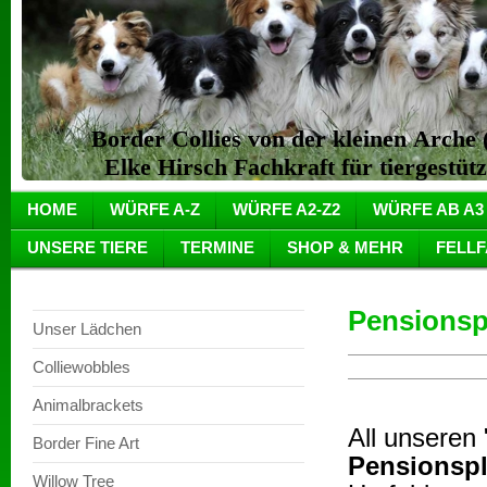
Border Collies von der kleinen Arch
Elke Hirsch Fachkraft für tiergestüt
HOME
WÜRFE A-Z
WÜRFE A2-Z2
WÜRFE AB A3
UNSERE TIERE
TERMINE
SHOP & MEHR
FELL
Pensionsp
Unser Lädchen
Colliewobbles
Animalbrackets
All unseren 
Border Fine Art
Pensionspl
Willow Tree