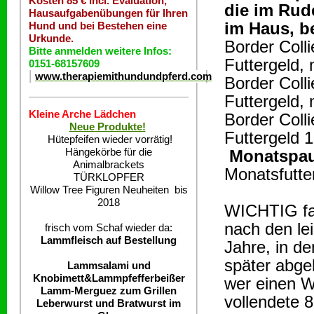
Kosten 85 € incl. Evaluation,
die im Rud
Hausaufgabenübungen für Ihren
im Haus, be
Hund und bei Bestehen eine
Urkunde.
Border Coll
Bitte anmelden weitere Infos:
Futtergeld, 
0151-68157609
www.therapiemithundundpferd.com
Border Coll
Futtergeld, 
Kleine Arche Lädchen
Border Coll
Neue Produkte!
Futtergeld 
Hütepfeifen wieder vorrätig!
Hängekörbe für die
Monatspa
Animalbrackets
Monatsfutte
TÜRKLOPFER
Willow Tree Figuren Neuheiten bis
2018
WICHTIG fall
nach den le
frisch vom Schaf wieder da:
Lammfleisch auf Bestellung
Jahre, in d
später abgeh
Lammsalami und
Knobimett&Lammpfefferbeißer
wer einen W
Lamm-Merguez zum Grillen
vollendete 
Leberwurst und Bratwurst im