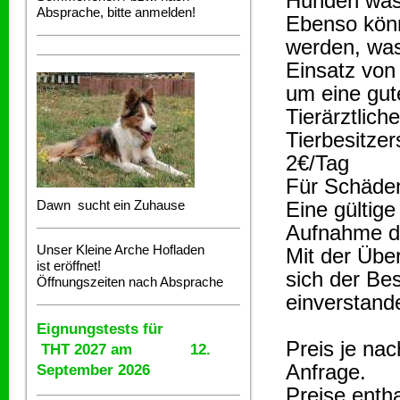
Hunden was 
Absprache, bitte anmelden!
Ebenso könn
werden, was
Einsatz von
um eine gut
Tierärztlic
Tierbesitze
2€/Tag
Für Schäden
Dawn sucht ein Zuhause
Eine gültige
Aufnahme d
Unser Kleine Arche Hofladen
Mit der Übe
ist eröffnet!
sich der Be
Öffnungszeiten nach Absprache
einverstand
Eignungstests für
Preis je na
THT 2027 am 12.
Anfrage.
September 2026
Preise enth