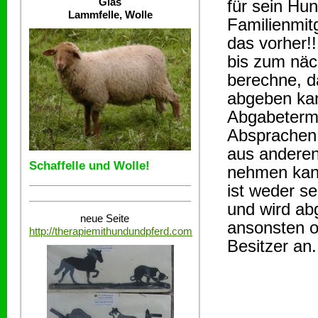
Glas
für sein Hun
Lammfelle, Wolle
Familienmit
das vorher!
bis zum näc
berechne, d
abgeben kan
Abgabetermi
Absprachen.
aus anderen
Schaffelle und Wolle!
nehmen kann
ist weder s
und wird ab
neue Seite
ansonsten o
http://therapiemithundundpferd.com
Besitzer an.