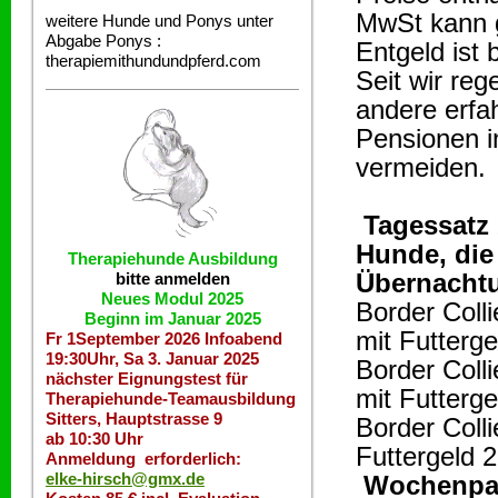
MwSt kann g
weitere Hunde und Ponys unter
Abgabe
Ponys :
Entgeld ist 
therapiemithundundpferd.com
Seit wir re
andere erfa
Pensionen 
vermeiden.
Tagessatz
Hunde, die
Therapiehunde
Ausbildung
Übernachtu
bitte anmelden
Neues Modul 2025
Border Coll
Beginn im Januar 2025
mit Futterge
Fr 1September 2026 Infoabend
19:30Uhr, Sa 3. Januar 2025
Border Coll
nächster Eignungstest für
mit Futterge
Therapiehunde-Teamausbildung
Sitters, Hauptstrasse 9
Border Coll
ab 10:30 Uhr
Futtergeld 
Anmeldung erforderlich:
elke-hirsch@gmx.de
Wochenpau