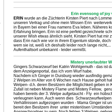
Erin evensong of joy 
ERIN
wurde an die Züchterin Kirsten Piert nach Lommer
unseren Vertrag und ohne mein Wissen Erin weiterverkau
in Bayern bei einer Frau namens Eva leben. Näheres kon
Erfahrung bringen. Erin ist eine perfekt gezeichnete s
unserer Wish etwas ähnlich sieht. K
irsten Piert hat mi
dass Erin nach wie vor in ihrem Eigentum stünde, doch w
wem sie ist, weiß ich deshalb leider noch lange nicht,... 
Aufenthaltsort unbekannt - leider vermißt.
Mistery unerlaubter W
Gingers Schwarzwurf bei Katrin Wohlgemuth
- das ist 
dem Anzeigenportal, das ich vom Wurf habe.
Nachdem ich Ginger in Duisburg wieder ausfindig gemac
2 Welpen im Alter von 6 Wochen nach Hause geholt ha
Welpen- d.h. deren Besitzern die Möglichkeit geben in K
Zufall ist neben Mistery Flame und Mistery Fellow, genan
haben bereits der 3. Welpe aufgetaucht - Fly ein hübs
verleugnen kann. Auch wenn dies Schwarzwurfwelpen w
Verhältnissen aufgezogen wurden - Mama Ginger ist un
bereit den Besitzern ihrer unter misteriösen Umständ
Ansprechpartner zu sein. Noch fehlen 3 Welpen, gebo