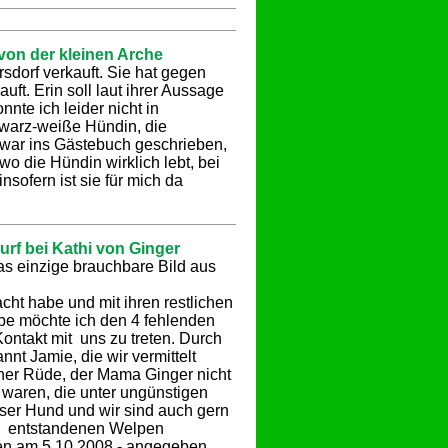
von der kleinen Arche
sdorf verkauft. Sie hat gegen
ft. Erin soll laut ihrer Aussage
nte ich leider nicht in
chwarz-weiße Hündin, die
r zwar ins Gästebuch geschrieben,
o die Hündin wirklich lebt, bei
insofern ist sie für mich da
urf bei Kathi von Ginger
das einzige brauchbare Bild aus
ht habe und mit ihren restlichen
be möchte ich den 4 fehlenden
ontakt mit uns zu treten. Durch
nt Jamie, die wir vermittelt
cher Rüde, der Mama Ginger nicht
aren, die unter ungünstigen
ser Hund und wir sind auch gern
en entstandenen Welpen
ren am 5.10.2008 - angegeben