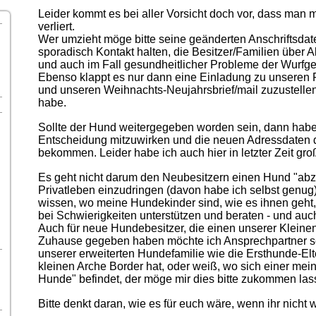
Leider kommt es bei aller Vorsicht doch vor, dass ma
verliert.
Wer umzieht möge bitte seine geänderten Anschriftsdate
sporadisch Kontakt halten, die Besitzer/Familien über Ak
und auch im Fall gesundheitlicher Probleme der Wurfge
Ebenso klappt es nur dann eine Einladung zu unseren 
und unseren Weihnachts-Neujahrsbrief/mail zuzustellen
habe.
Sollte der Hund weitergegeben worden sein, dann habe ic
Entscheidung mitzuwirken und die neuen Adressdaten d
bekommen. Leider habe ich auch hier in letzter Zeit gr
Es geht nicht darum den Neubesitzern einen Hund "abz
Privatleben einzudringen (davon habe ich selbst genug
wissen, wo meine Hundekinder sind, wie es ihnen geht,
bei Schwierigkeiten unterstützen und beraten - und au
Auch für neue Hundebesitzer, die einen unserer Kleine
Zuhause gegeben haben möchte ich Ansprechpartner s
unserer erweiterten Hundefamilie wie die Ersthunde-Elt
kleinen Arche Border hat, oder weiß, wo sich einer mei
Hunde" befindet, der möge mir dies bitte zukommen las
Bitte denkt daran, wie es für euch wäre, wenn ihr nicht 