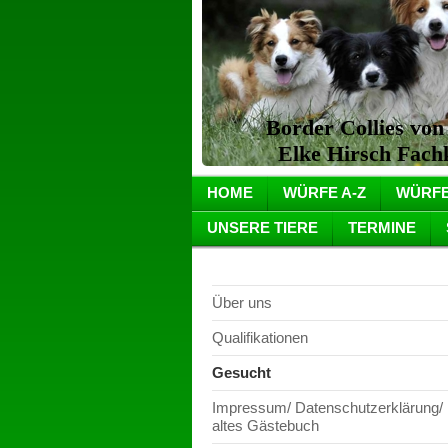
Border Collies vo
Elke Hirsch Fachkr
HOME
WÜRFE A-Z
WÜRFE
UNSERE TIERE
TERMINE
Über uns
Qualifikationen
Gesucht
Impressum/ Datenschutzerklärung/
altes Gästebuch