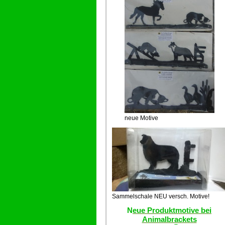
neue Motive
Sammelschale NEU versch. Motive!
N
eue Produktmotive bei
Animalbrackets