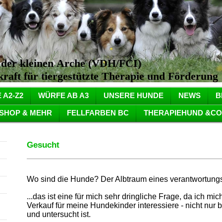
n der kleinen Arche (VDH/FCI)
aft für tiergestützte Therapie und Förderung
 A2-Z2
WÜRFE AB A3
UNSERE HUNDE
NEWS
B
SHOP & MEHR
FELLFARBEN BC
THERAPIEHUND &CO
Gesucht
Wo sind die Hunde? Der Albtraum eines verantwortungsv
...das ist eine für mich sehr dringliche Frage, da ich m
Verkauf für meine Hundekinder interessiere - nicht nur
und untersucht ist.