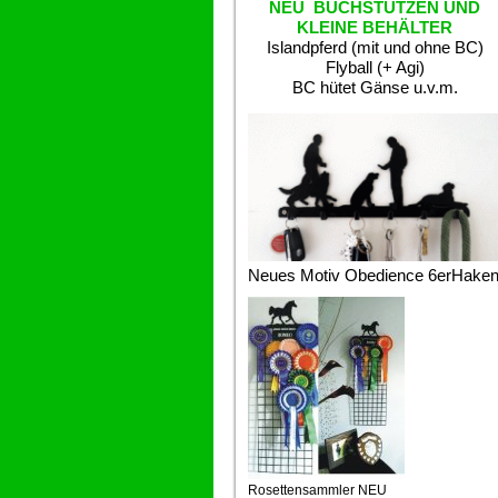
NEU BUCHSTÜTZEN UND
KLEINE BEHÄLTER
Islandpferd (mit und ohne BC)
Flyball (+ Agi)
BC hütet Gänse u.v.m.
Neues Motiv Obedience 6erHake
Rosettensammler NEU