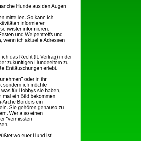
n manche Hunde aus den Augen
n mitteilen. So kann ich
tivitäten informieren
schwister informieren.
Festen und Welpentreffs und
, wenn ich aktuelle Adressen
h das Recht (lt. Vertrag) in der
er zukünftigen Hundeeltern zu
oße Enttäuschungen erlebt.
unehmen" oder in ihr
), sondern ich möchte
 was für Hobbys sie haben,
ch mal ein Bild bekommen.
n-Arche Borders ein
ein. Sie gehören genauso zu
ern. Wer also einen
ner "vermissten
sen.
wüßtet wo euer Hund ist!