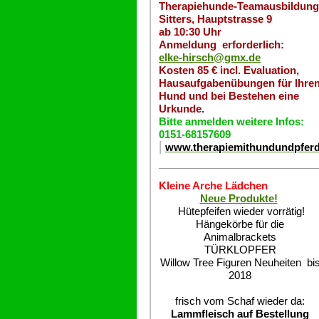
Therapiehunde-Teamausbildung
Sitters, Hauptstrasse 9
ab 10:30 Uhr
Anmeldung erforderlich:
elke-hirsch@gmx.de
Kosten 85 € incl. Evaluation,
Hausaufgabenübungen für Ihre
Hund und bei Bestehen eine
Urkunde.
Bitte anmelden weitere Infos:
0151-68157609
www.therapiemithundundpfer
Kleine Arche Lädchen
Neue Produkte!
Hütepfeifen wieder vorrätig!
Hängekörbe für die
Animalbrackets
TÜRKLOPFER
Willow Tree Figuren Neuheiten bi
2018
frisch vom Schaf wieder da:
Lammfleisch auf Bestellung