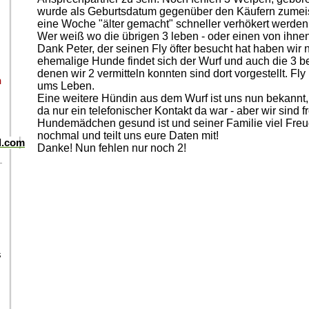
wurde als Geburtsdatum gegenüber den Käufern zumeist
eine Woche "älter gemacht" schneller verhökert werden,
Wer weiß wo die übrigen 3 leben - oder einen von ihnen 
Dank Peter, der seinen Fly öfter besucht hat haben wir 
ehemalige Hunde findet sich der Wurf und auch die 3 
denen wir 2 vermitteln konnten sind dort vorgestellt. Fl
n
ums Leben.
Eine weitere Hündin aus dem Wurf ist uns nun bekannt,
da nur ein telefonischer Kontakt da war - aber wir sind 
Hundemädchen gesund ist und seiner Familie viel Freud
nochmal und teilt uns eure Daten mit!
d.com
Danke! Nun fehlen nur noch 2!
s