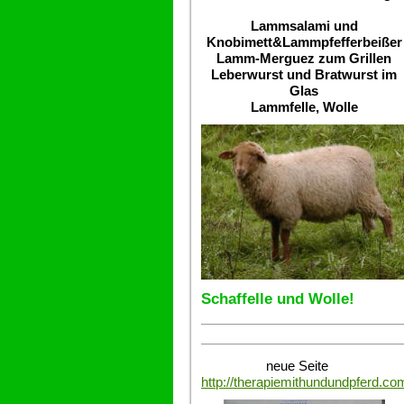
Lammsalami und
Knobimett&Lammpfefferbeißer
Lamm-Merguez zum Grillen
Leberwurst und Bratwurst im
Glas
Lammfelle, Wolle
Schaffelle und Wolle!
neue Seite
http://therapiemithundundpferd.co