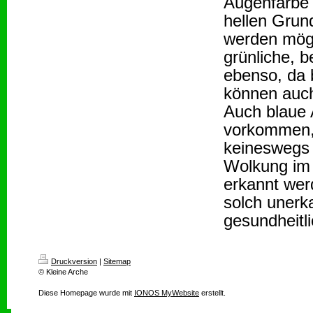
Augenfarbe 
hellen Grun
werden mögl
grünliche, 
ebenso, da 
können auch
Auch blaue 
vorkommen, 
keineswegs 
Wolkung im 
erkannt wer
solch unerk
gesundheitl
Druckversion
|
Sitemap
© Kleine Arche
Diese Homepage wurde mit
IONOS MyWebsite
erstellt.