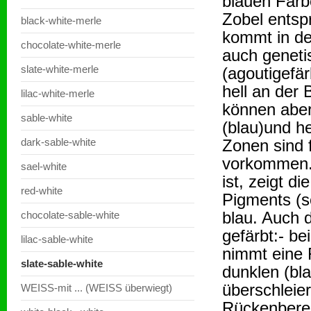
blauen Farb
Zobel entsp
black-white-merle
kommt in de
chocolate-white-merle
auch geneti
slate-white-merle
(agoutigefär
hell an der 
lilac-white-merle
können abe
sable-white
(blau)und he
dark-sable-white
Zonen sind 
vorkommen. 
sael-white
ist, zeigt 
red-white
Pigments (sc
blau. Auch 
chocolate-sable-white
gefärbt:- b
lilac-sable-white
nimmt eine 
slate-sable-white
dunklen (bl
überschleier
WEISS-mit ... (WEISS überwiegt)
Rückenberei