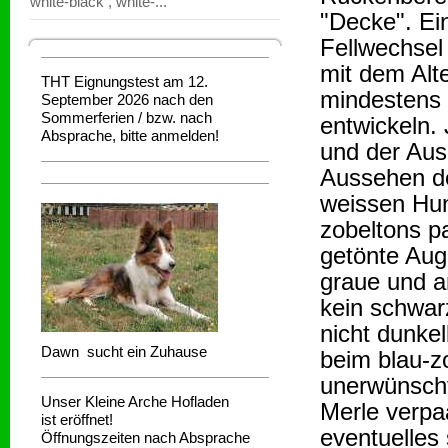
white-black , white-...
"Decke". Ei
Fellwechsel
mit dem Alt
THT Eignungstest am 12.
mindestens 
September 2026 nach den
Sommerferien / bzw. nach
entwickeln.
Absprache, bitte anmelden!
und der Aus
Aussehen de
weissen Hun
zobeltons p
getönte Auge
graue und a
kein schwa
nicht dunke
Dawn sucht ein Zuhause
beim blau-z
unerwünscht
Unser Kleine Arche Hofladen
Merle verpa
ist eröffnet!
eventuelles
Öffnungszeiten nach Absprache