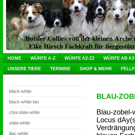
Border Collies von der kleinen Arch
Elke Hirsch Fachkraft für tiergestüt
HOME
WÜRFE A-Z
WÜRFE A2-Z2
WÜRFE AB A3
UNSERE TIERE
TERMINE
SHOP & MEHR
FELL
black-white
BLAU-ZOB
black-white-tan
Blau-zobel-
chocolate-white
Locus dAy(s
slate-white
Verdrängung
lilac-white