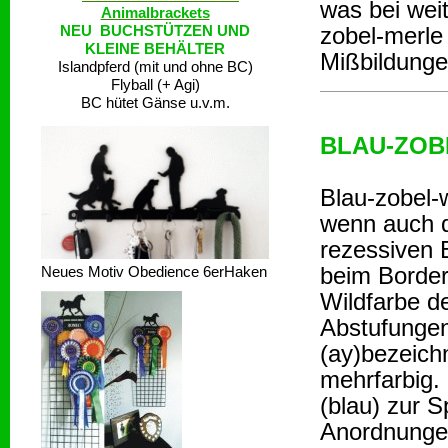
was bei wei
Animalbrackets
zobel-merle
NEU BUCHSTÜTZEN UND
KLEINE BEHÄLTER
Mißbildunge
Islandpferd (mit und ohne BC)
Flyball (+ Agi)
BC hütet Gänse u.v.m.
BLAU-ZOBE
Blau-zobel-w
wenn auch d
rezessiven 
beim Border 
Neues Motiv Obedience 6erHaken
Wildfarbe d
Abstufungen
(ay)bezeich
mehrfarbig. 
(blau) zur 
Anordnungen