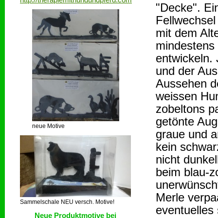
"Decke". Ei
Fellwechsel
mit dem Alt
mindestens 
entwickeln.
und der Aus
Aussehen de
weissen Hun
zobeltons p
getönte Auge
neue Motive
graue und a
kein schwa
nicht dunke
beim blau-z
unerwünscht
Merle verpa
Sammelschale NEU versch. Motive!
eventuelles
N
eue Produktmotive bei