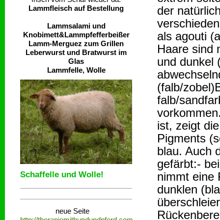
Lammfleisch auf Bestellung
der natürli
verschieden
Lammsalami und
als agouti (
Knobimett&Lammpfefferbeißer
Lamm-Merguez zum Grillen
Haare sind m
Leberwurst und Bratwurst im
und dunkel 
Glas
Lammfelle, Wolle
abwechselnd
(falb/zobel
falb/sandfa
vorkommen. 
ist, zeigt 
Pigments (sc
blau. Auch 
gefärbt:- b
Schaffelle und Wolle!
nimmt eine 
dunklen (bl
überschleier
neue Seite
Rückenberei
http://therapiemithundundpferd.com