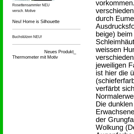
vorkommen. 
Rosettensammler NEU
verschieden
versch. Motive
durch Eumela
Neu! Home is Silhouette
Ausdrucksfo
beige) beim
Buchstützen NEU!
Schleimhäut
weissen Hun
Neues Produkt_
verschieden
Thermometer mit Motiv
jeweiligen F
ist hier di
(schieferfa
verfärbt si
Normalerwei
Die dunklen
Erwachsenen
der Grungf
Wolkung (De