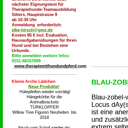
nächster Eignungstest für
Therapiehunde-Teamausbildung
Sitters, Hauptstrasse 9
ab 10:30 Uhr
Anmeldung erforderlich:
elke-hirsch@gmx.de
Kosten 85 € incl. Evaluation,
Hausaufgabenübungen für Ihren
Hund und bei Bestehen eine
Urkunde.
Bitte anmelden weitere Infos:
0151-68157609
www.therapiemithundundpferd.com
BLAU-ZOBE
Kleine Arche Lädchen
Neue Produkte!
Hütepfeifen wieder vorrätig!
Blau-zobel-
Hängekörbe für die
Animalbrackets
Locus dAy(
TÜRKLOPFER
ist eine an
Willow Tree Figuren Neuheiten bis
2018
und zusätzl
extrem selt
frisch vom Schaf wieder da: